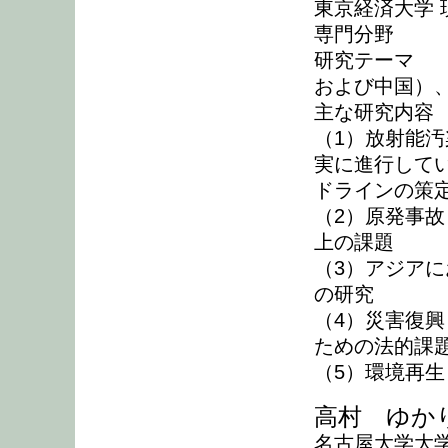
東京経済大学 
専門分野 
研究テーマ 
および中国）
主な研究内容
（1）放射能
実に進行して
ドラインの策
（2）原発事
上の課題
（3）アジア
の研究
（4）災害復
ための法的課
（5）環境再
高村 ゆか
名古屋大学大学