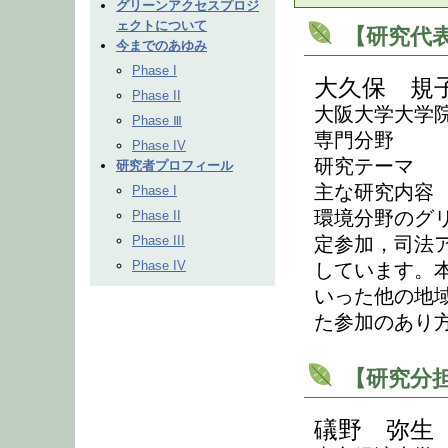
グリーンアクセスプロジ
ェクトについて
【研究代
今までのあゆみ
Phase I
大久保 規
Phase II
大阪大学大学院
Phase Ⅲ
専門分野 
Phase IV
研究テーマ 
研究者プロフィール
主な研究内容
Phase I
環境分野のグ
Phase II
Phase III
定参加，司法
Phase IV
しています。
いった他の地
た参加のあり
【研究分担
礒野 弥生