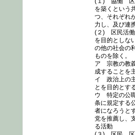
(１) 協働 
を築くという
つ、それぞれ
力し、及び連
(２) 区民活
を目的としな
の他の社会の
ものを除く。
ア 宗教の教
成することを
イ 政治上の
とを目的とす
ウ 特定の公職
条に規定する
者になろうと
党を推薦し、
る活動
(３) 区民 