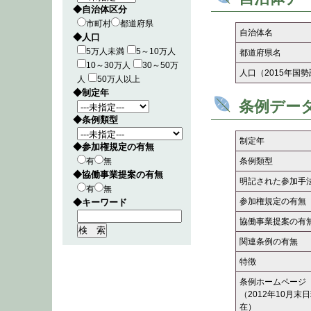
◆自治体区分
市町村
都道府県
自治体名
◆人口
5万人未満
5～10万人
都道府県名
10～30万人
30～50万
人口（2015年国
人
50万人以上
◆制定年
条例デー
◆条例類型
制定年
◆参加権規定の有無
有
無
条例類型
◆協働事業提案の有無
明記された参加手
有
無
参加権規定の有無
◆キーワード
協働事業提案の有
関連条例の有無
特徴
条例ホームページ
（2012年10月末
在）