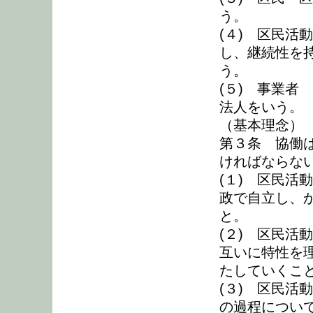
う。
(４) 区民活
し、継続性を
う。
(５) 事業者
法人をいう。
（基本理念）
第３条 協働
ければならな
(１) 区民活
政で自立し、
と。
(２) 区民活
互いに特性を
たしていくこ
(３) 区民活
の過程につい