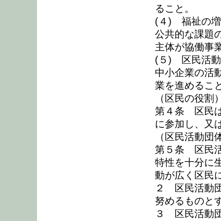
ること。
(４) 福祉の
公共的な課題
主体が協働事
(５) 区民活
中小企業の活
業を進めるこ
（区民の役割
第４条 区民
に参加し、又
（区民活動団
第５条 区民
特性を十分に
動が広く区民
２ 区民活動
努めるものと
３ 区民活動