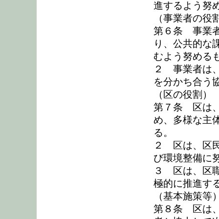
進するよう努
（事業者の役
第６条 事業
り、公共的な
むよう努める
２ 事業者は
を分かち合う
（区の役割）
第７条 区は
め、多様な主
る。
２ 区は、区
び環境整備に
３ 区は、区
極的に推進す
（基本施策等
第８条 区は