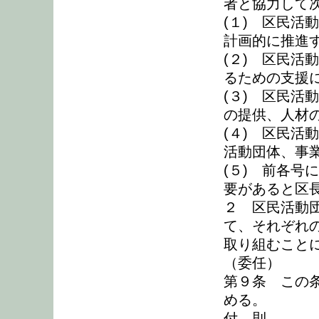
者と協力して
(１) 区民活
計画的に推進
(２) 区民活
るための支援
(３) 区民活
の提供、人材
(４) 区民活
活動団体、事
(５) 前各号
要があると区
２ 区民活動
て、それぞれ
取り組むこと
（委任）
第９条 この
める。
付 則