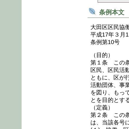
条例本文
大田区区民協
平成17年３月1
条例第10号
（目的）
第１条 この
区民、区民活
ともに、区が
活動団体、事
を図り、もっ
とを目的とす
（定義）
第２条 この
は、当該各号