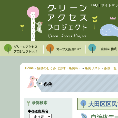
FAQ
｜
サイトマ
Home
»
協働のしくみ（法律・条例等）
»
条例リスト
»
条例一覧
条例
条例検索
大田区区民
◆都道府県名
自治体デ