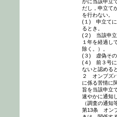
かに当該申立
だし，申立て
を行わない。
(１) 申立て
るとき。
(２) 当該申
１年を経過し
除く。）。
(３) 虚偽そ
(４) 前３号
ないと認める
２ オンブズ
に係る苦情に
旨を当該申立
速やかに通知
（調査の通知
第13条 オ
きは，関係す