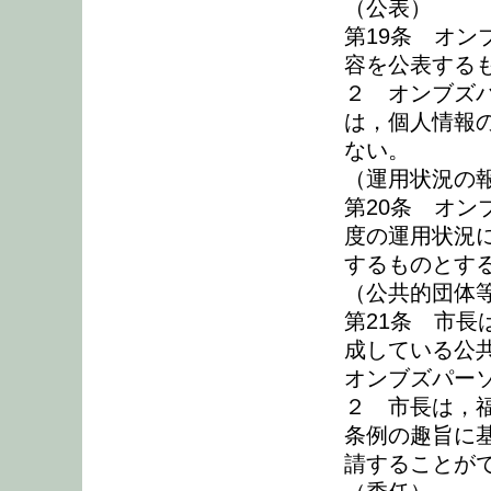
（公表）
第19条 オ
容を公表する
２ オンブズ
は，個人情報
ない。
（運用状況の
第20条 オ
度の運用状況
するものとす
（公共的団体
第21条 市
成している公
オンブズパー
２ 市長は，
条例の趣旨に
請することが