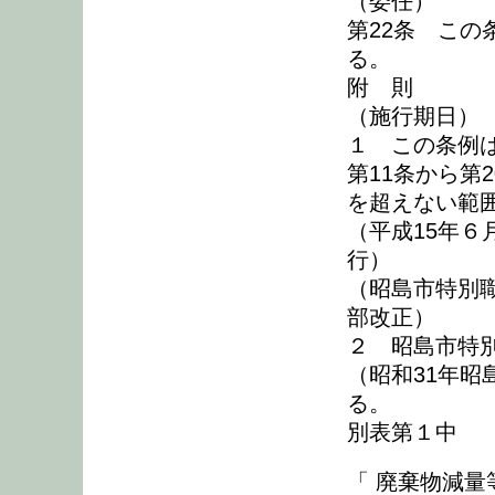
（委任）
第22条 こ
る。
附 則
（施行期日）
１ この条例
第11条から第
を超えない範
（平成15年６
行）
（昭島市特別
部改正）
２ 昭島市特
（昭和31年
る。
別表第１中
「 廃棄物減量等