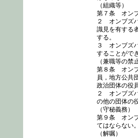
（組織等）
第７条 オン
２ オンブズ
識見を有する
する。
３ オンブズ
することがで
（兼職等の禁
第８条 オン
員，地方公共
政治団体の役
２ オンブズ
の他の団体の
（守秘義務）
第９条 オン
てはならない
（解嘱）