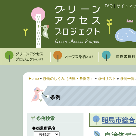
FAQ
｜
サイトマ
Home
»
協働のしくみ（法律・条例等）
»
条例リスト
»
条例一覧
条例
条例検索
昭島市総合
◆都道府県名
自治体デ