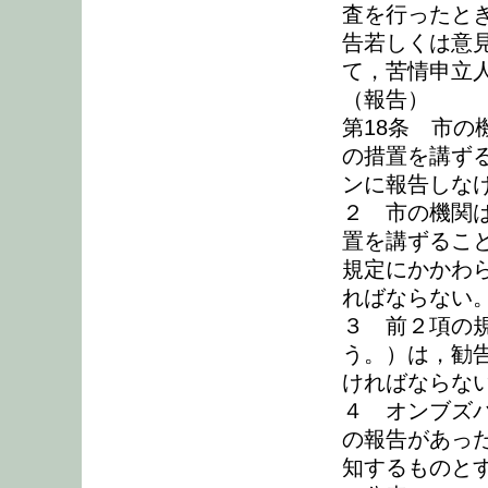
査を行ったと
告若しくは意
て，苦情申立
（報告）
第18条 市
の措置を講ず
ンに報告しな
２ 市の機関
置を講ずるこ
規定にかかわ
ればならない
３ 前２項の
う。）は，勧
ければならな
４ オンブズ
の報告があっ
知するものと