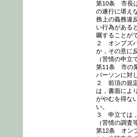
第10条 市
の遂行に堪え
務上の義務違
い行為がある
嘱することが
２ オンブズ
か，その意に
（苦情の申立
第11条 市
パーソンに対
２ 前項の規
は，書面によ
がやむを得な
い。
３ 申立ては
（苦情の調査
第12条 オ