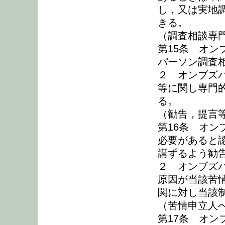
し，又は実地
きる。
（調査相談専
第15条 オ
パーソン調査
２ オンブズ
等に関し専門
る。
（勧告，提言
第16条 オ
必要があると
講ずるよう勧
２ オンブズ
原因が当該苦
関に対し当該
（苦情申立人
第17条 オ