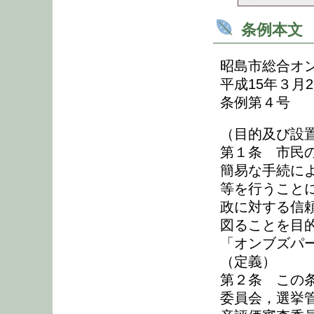
条例本文
昭島市総合オ
平成15年３月2
条例第４号
（目的及び設
第１条 市民
簡易な手続に
等を行うこと
政に対する信
図ることを目
「オンブズパ
（定義）
第２条 この
委員会，選挙