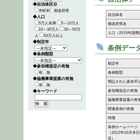
◆自治体区分
市町村
都道府県
自治体名
◆人口
5万人未満
5～10万人
都道府県名
10～30万人
30～50万
人口（2015年国
人
50万人以上
◆制定年
条例デー
◆条例類型
制定年
◆参加権規定の有無
有
無
条例類型
◆協働事業提案の有無
明記された参加手
有
無
参加権規定の有無
◆キーワード
協働事業提案の有
関連条例の有無
特徴
条例ホームページ
（2012年10月末
在）