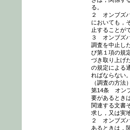
る。
２ オンブズ
においても，
止することが
３ オンブズ
調査を中止し
び第１項の規
づき取り上げ
の規定による
ればならない
（調査の方法
第14条 オ
要があるとき
関連する文書
求し，又は実
２ オンブズ
あるときは，