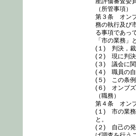
産評価審査委
（所管事項）
第３条 オン
務の執行及び
る事項であっ
「市の業務」
(１) 判決，
(２) 現に判
(３) 議会に
(４) 職員の
(５) この条
(６) オンブ
（職務）
第４条 オン
(１) 市の業
と。
(２) 自己の
げ調査を行う