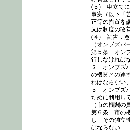
(３) 申立て
事案（以下「
正等の措置を
又は制度の改
(４) 勧告，
（オンブズパ
第５条 オン
行しなければ
２ オンブズ
の機関との連
ればならない
３ オンブズ
ために利用し
（市の機関の
第６条 市の
し，その独立
ばならない。