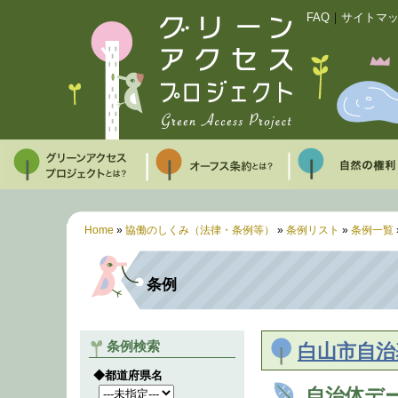
FAQ
｜
サイトマ
Home
»
協働のしくみ（法律・条例等）
»
条例リスト
»
条例一覧
条例
条例検索
白山市自治
◆都道府県名
自治体デ