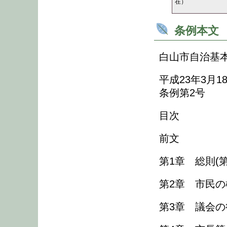
在）
条例本文
白山市自治基
平成23年3月1
条例第2号
目次
前文
第1章 総則(第
第2章 市民の
第3章 議会の