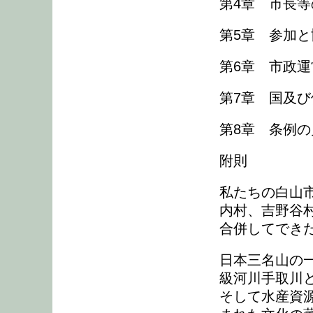
第4章 市長等
第5章 参加と
第6章 市政運
第7章 国及び
第8章 条例の見
附則
私たちの白山
内村、吉野谷村
合併してでき
日本三名山の
級河川手取川
そして水産資