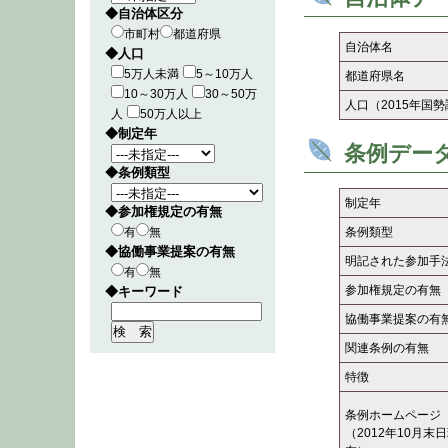
◆自治体区分
市町村
都道府県
自治体名
◆人口
5万人未満
5～10万人
都道府県名
10～30万人
30～50万
人口（2015年国
人
50万人以上
◆制定年
条例デー
◆条例類型
制定年
◆参加権規定の有無
有
無
条例類型
◆協働事業提案の有無
明記された参加手
有
無
参加権規定の有無
◆キーワード
協働事業提案の有
関連条例の有無
特徴
条例ホームページ
（2012年10月末