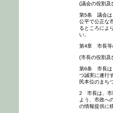
(議会の役割及
第5条 議会
公平で公正な
るところによ
い。
第4章 市長
(市長の役割及
第6条 市長
つ誠実に遂行
民本位のまち
2 市長は、
よう、市政へ
の情報提供に