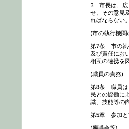
3 市長は、
せ、その意見
ればならない
(市の執行機関
第7条 市の執
及び責任にお
相互の連携を
(職員の責務)
第8条 職員
民との協働に
識、技能等の
第5章 参加
(審議会等)