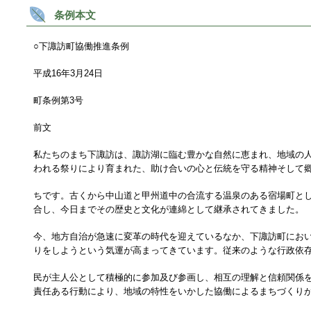
条例本文
○下諏訪町協働推進条例
平成16年3月24日
町条例第3号
前文
私たちのまち下諏訪は、諏訪湖に臨む豊かな自然に恵まれ、地域の
われる祭りにより育まれた、助け合いの心と伝統を守る精神そして
ちです。古くから中山道と甲州道中の合流する温泉のある宿場町と
合し、今日までその歴史と文化が連綿として継承されてきました。
今、地方自治が急速に変革の時代を迎えているなか、下諏訪町にお
りをしようという気運が高まってきています。従来のような行政依
民が主人公として積極的に参加及び参画し、相互の理解と信頼関係
責任ある行動により、地域の特性をいかした協働によるまちづくり