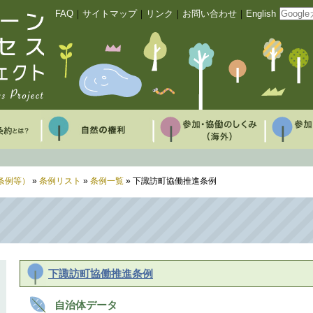
FAQ
｜
サイトマップ
｜
リンク
｜
お問い合わせ
｜
English
条例等）
»
条例リスト
»
条例一覧
» 下諏訪町協働推進条例
下諏訪町協働推進条例
自治体データ