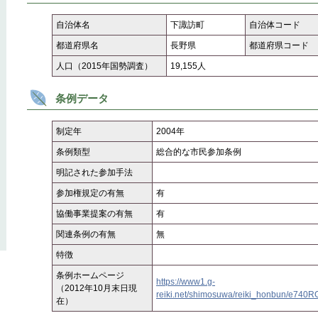
自治体名
下諏訪町
自治体コード
都道府県名
長野県
都道府県コード
人口（2015年国勢調査）
19,155人
条例データ
制定年
2004年
条例類型
総合的な市民参加条例
明記された参加手法
参加権規定の有無
有
協働事業提案の有無
有
関連条例の有無
無
特徴
条例ホームページ
https://www1.g-
（2012年10月末日現
reiki.net/shimosuwa/reiki_honbun/e740
在）