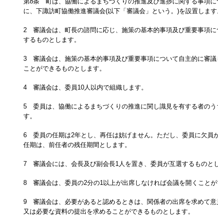
第8条 町は、協働によるまちづくりの推進及び進捗に関する事項に
に、下諏訪町協働推進審議会(以下「審議会」という。)を設置します
2 審議会は、町長の諮問に応じ、施策の基本的事項及び重要事項に
するものとします。
3 審議会は、施策の基本的事項及び重要事項について自主的に審議
ことができるものとします。
4 審議会は、委員10人以内で組織します。
5 委員は、協働によるまちづくりの推進に関し識見を有する者のう
す。
6 委員の任期は2年とし、再任は妨げません。ただし、委員に欠員
任期は、前任者の残任期間とします。
7 審議会には、会長及び副会長1人を置き、委員が互選するものと
8 審議会は、委員の2分の1以上が出席しなければ会議を開くこと
9 審議会は、必要があると認めるときは、関係者の出席を求めて意
又は必要な資料の提出を求めることができるものとします。