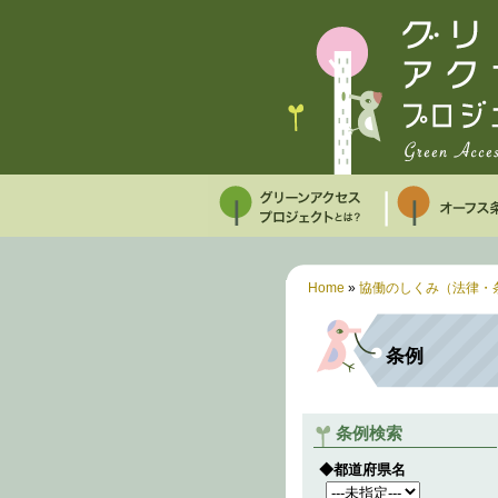
Home
»
協働のしくみ（法律・
条例
条例検索
◆都道府県名