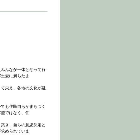
人みんなが一体となって行
郷土愛に満ちたま
して栄え、各地の文化が融
いても住民自らがまちづく
存型ではなく、住
を築き、自らの意思決定と
が求められていま