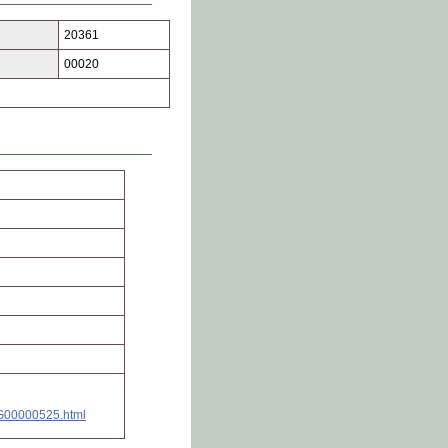
20361
00020
RG00000525.html