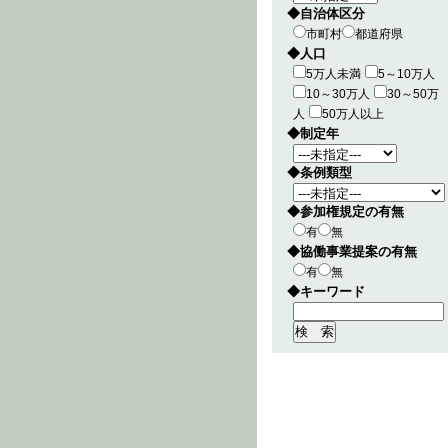
◆自治体区分
市町村
都道府県
◆人口
5万人未満
5～10万人
10～30万人
30～50万
人
50万人以上
◆制定年
◆条例類型
◆参加権規定の有無
有
無
◆協働事業提案の有無
有
無
◆キーワード