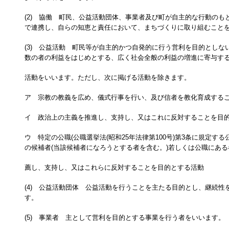
(2) 協働 町民、公益活動団体、事業者及び町が自主的な行動のも
で連携し、自らの知恵と責任において、まちづくりに取り組むこと
(3) 公益活動 町民等が自主的かつ自発的に行う営利を目的としな
数の者の利益をはじめとする、広く社会全般の利益の増進に寄与す
活動をいいます。ただし、次に掲げる活動を除きます。
ア 宗教の教義を広め、儀式行事を行い、及び信者を教化育成する
イ 政治上の主義を推進し、支持し、又はこれに反対することを目
ウ 特定の公職(公職選挙法(昭和25年法律第100号)第3条に規定す
の候補者(当該候補者になろうとする者を含む。)若しくは公職にあ
薦し、支持し、又はこれらに反対することを目的とする活動
(4) 公益活動団体 公益活動を行うことを主たる目的とし、継続性
す。
(5) 事業者 主として営利を目的とする事業を行う者をいいます。