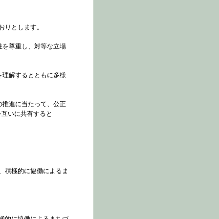
おりとします。
性を尊重し、対等な立場
を理解するとともに多様
の推進に当たって、公正
を互いに共有すると
、積極的に協働によるま
極的に協働によるまちづ