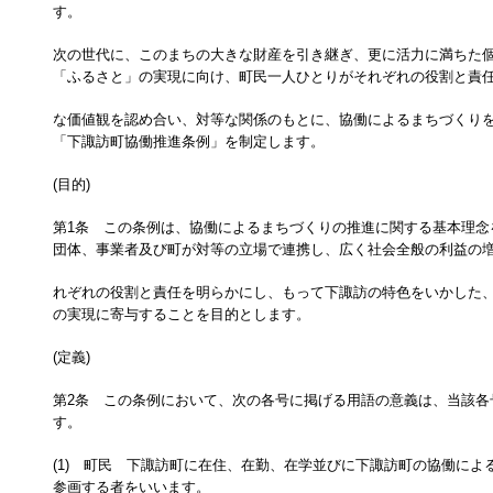
す。
次の世代に、このまちの大きな財産を引き継ぎ、更に活力に満ちた
「ふるさと」の実現に向け、町民一人ひとりがそれぞれの役割と責
な価値観を認め合い、対等な関係のもとに、協働によるまちづくり
「下諏訪町協働推進条例」を制定します。
(目的)
第1条 この条例は、協働によるまちづくりの推進に関する基本理念
団体、事業者及び町が対等の立場で連携し、広く社会全般の利益の
れぞれの役割と責任を明らかにし、もって下諏訪の特色をいかした
の実現に寄与することを目的とします。
(定義)
第2条 この条例において、次の各号に掲げる用語の意義は、当該各
す。
(1) 町民 下諏訪町に在住、在勤、在学並びに下諏訪町の協働によ
参画する者をいいます。