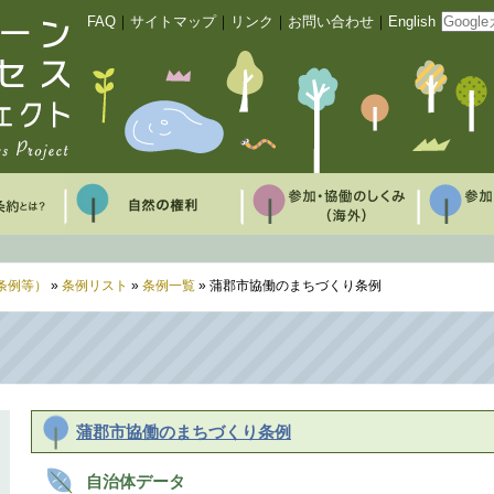
FAQ
｜
サイトマップ
｜
リンク
｜
お問い合わせ
｜
English
条例等）
»
条例リスト
»
条例一覧
» 蒲郡市協働のまちづくり条例
蒲郡市協働のまちづくり条例
自治体データ