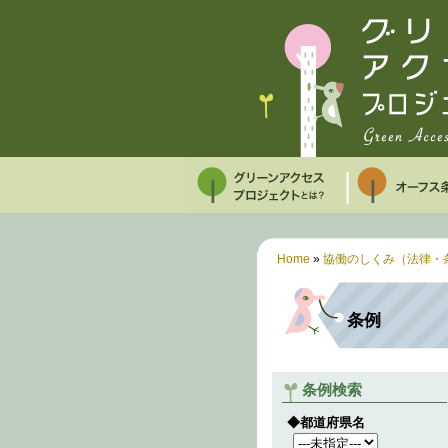
Home
»
協働のしくみ（法律・
条例
条例検索
◆都道府県名