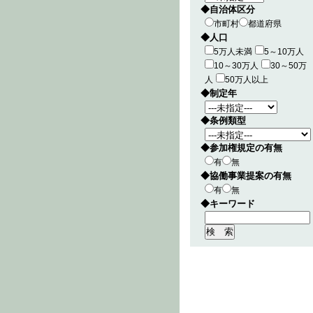
◆自治体区分
市町村
都道府県
◆人口
5万人未満
5～10万人
10～30万人
30～50万
人
50万人以上
◆制定年
◆条例類型
◆参加権規定の有無
有
無
◆協働事業提案の有無
有
無
◆キーワード