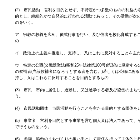
(2) 市民活動 営利を目的とせず、不特定かつ多数のものの利益の
的とし、継続的かつ自発的に行われる活動であって、その活動が次
のをいう。
ア 宗教の教義を広め、儀式行事を行い、及び信者を教化育成する
の
イ 政治上の主義を推進し、支持し、又はこれに反対することを主
ウ 特定の公職(公職選挙法(昭和25年法律第100号)第3条に規定す
の候補者(当該候補者になろうとする者を含む。)若しくは公職にあ
持し、又はこれらに反対することを目的とするもの
(3) 市民 市内に居住し、通勤し、又は通学する者及び協働のまち
う。
(4) 市民活動団体 市民活動を行うことを主たる目的とする団体を
(5) 事業者 営利を目的とする事業を営む個人又は法人であって、
で行うものをいう。
(6) 参画 協働のまちづくりの担い手として責任を持って主体的に