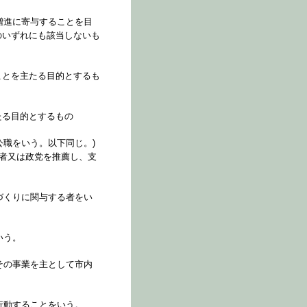
増進に寄与することを目
のいずれにも該当しないも
ことを主たる目的とするも
たる目的とするもの
る公職をいう。以下同じ。)
る者又は政党を推薦し、支
づくりに関与する者をい
いう。
その事業を主として市内
行動することをいう。