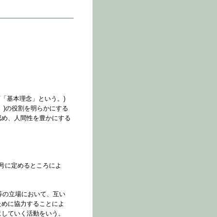
「基本理念」という。)
。)の役割を明らかにする
認め、人間性を豊かにする
号に定めるところによ
等の立場において、互い
ために協力することによ
にしていく活動をいう。