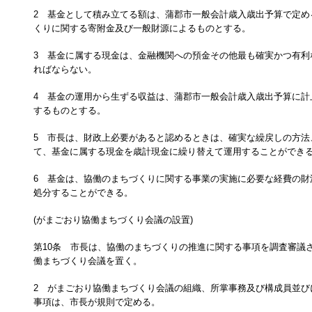
2 基金として積み立てる額は、蒲郡市一般会計歳入歳出予算で定め
くりに関する寄附金及び一般財源によるものとする。
3 基金に属する現金は、金融機関への預金その他最も確実かつ有利
ればならない。
4 基金の運用から生ずる収益は、蒲郡市一般会計歳入歳出予算に計
するものとする。
5 市長は、財政上必要があると認めるときは、確実な繰戻しの方法
て、基金に属する現金を歳計現金に繰り替えて運用することができ
6 基金は、協働のまちづくりに関する事業の実施に必要な経費の財
処分することができる。
(がまごおり協働まちづくり会議の設置)
第10条 市長は、協働のまちづくりの推進に関する事項を調査審議
働まちづくり会議を置く。
2 がまごおり協働まちづくり会議の組織、所掌事務及び構成員並び
事項は、市長が規則で定める。