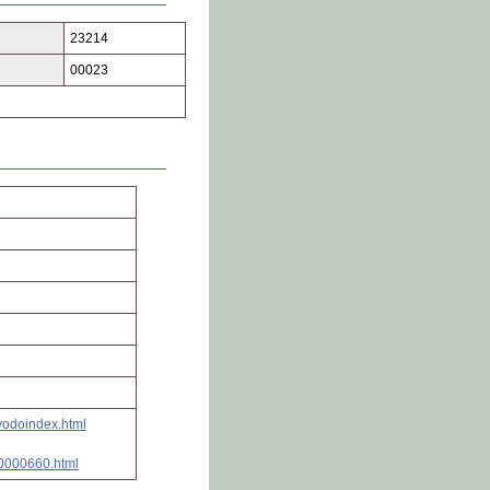
23214
00023
kyodoindex.html
00000660.html