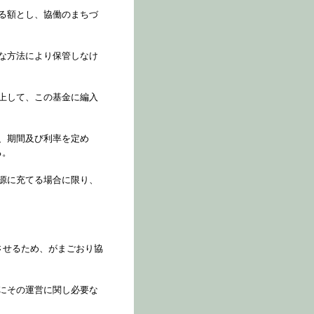
る額とし、協働のまちづ
な方法により保管しなけ
上して、この基金に編入
、期間及び利率を定め
る。
源に充てる場合に限り、
させるため、がまごおり協
にその運営に関し必要な