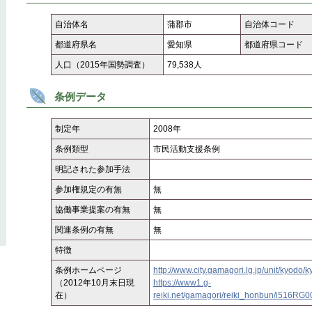
自治体名
蒲郡市
自治体コード
都道府県名
愛知県
都道府県コード
人口（2015年国勢調査）
79,538人
条例データ
制定年
2008年
条例類型
市民活動支援条例
明記された参加手法
参加権規定の有無
無
協働事業提案の有無
無
関連条例の有無
無
特徴
条例ホームページ
http://www.city.gamagori.lg.jp/unit/kyodo/
（2012年10月末日現
https://www1.g-
在）
reiki.net/gamagori/reiki_honbun/i516RG