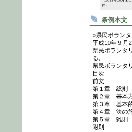
（2012年10月末
在）
条例本文
○県民ボラン
平成10年９月2
県民ボランタ
る。
県民ボランタ
目次
前文
第１章 総則
第２章 基本
第３章 基本的
第４章 法の施
第５章 雑則（
附則