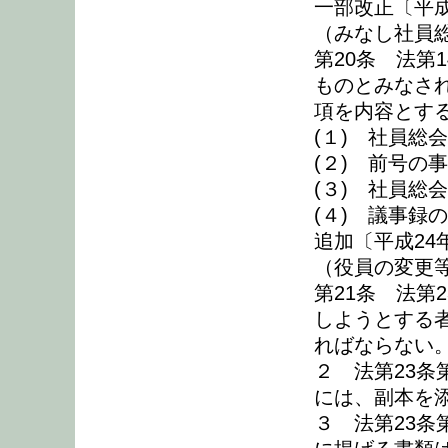
一部改正〔平成
（みなし社員
第20条 法第
ものとみなさ
項を内容とす
(１) 社員総
(２) 前号の
(３) 社員総
(４) 議事録
追加〔平成24
（役員の変更
第21条 法第
しようとする
ればならない
２ 法第23
には、副本を
３ 法第23条