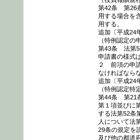
第42条 第2
用する場合を
用する。
追加〔平成24
（特例認定の
第43条 法第
申請書の様式
２ 前項の申
なければなら
追加〔平成24
（特例認定特
第44条 第2
第１項並びに第
する法第52
人について法第
29条の規定
及び他の都道