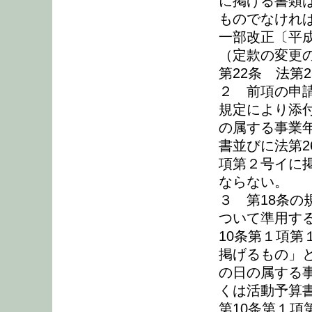
に掲げる書類
ものでなけれ
一部改正〔平成
（定款の変更
第22条 法第
２ 前項の申
規定により添
の属する事業
書並びに法第2
項第２号イに
ならない。
３ 第18条の
ついて準用す
10条第１項
掲げるもの」
の日の属する
くは活動予算
第10条第１