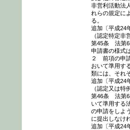
非営利活動法
れらの規定に
る。
追加〔平成24
（認定特定非
第45条 法第
申請書の様式
２ 前項の申
おいて準用す
類には、それ
追加〔平成24
（認定又は特
第46条 法第
いて準用する
の申請をしよ
に提出しなけ
追加〔平成24