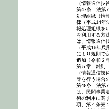
（情報通信技
第47条 法第
処理組織（情
律（平成14年
報処理組織を
を利用する方
は、情報通信
（平成16年兵
により規則で
追加〔令和２年
第５章 雑則
（情報通信技
等を行う場合
第48条 法第
は、民間事業
術の利用に関す
項、第４条第