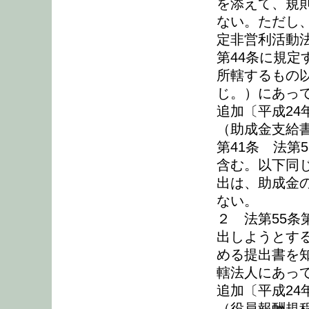
を添えて、規
ない。ただし
定非営利活動
第44条に規
所轄するもの
じ。）にあっ
追加〔平成24
（助成金支給
第41条 法第
含む。以下同
出は、助成金
ない。
２ 法第55条
出しようとす
める提出書を
轄法人にあっ
追加〔平成24
（役員報酬規