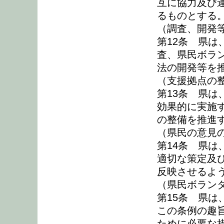
互に協力及び
るものとする
（調査、開発
第12条 県
査、県民ボラ
法の開発等を
（支援拠点の
第13条 県
効果的に実施
の整備を推進
（県民の意見
第14条 県
適切な策定及
反映させるよ
（県民ボラン
第15条 県
この条例の趣
ために必要な