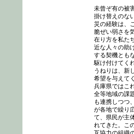
未曾ぞ有の被
掛け替えのな
災の経験は、
脆ぜい弱さを
在り方を私た
近な人々の助
する契機とも
駆け付けてく
うねりは、新
希望を与えて
兵庫県ではこ
全等地域の課
も連携しつつ
が各地で繰り
て、県民が主
れてきた。こ
互協力の組織