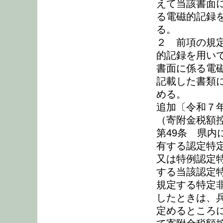
えて当該書面
る電磁的記録
る。
２ 前項の規
的記録を用い
書面に係る電
記載した書類
める。
追加〔令和７年
（寄附金税額
第49条 県
有する認定特
又は特例認定
する当該認定
規定する特定
したときは、兵
定めるところ