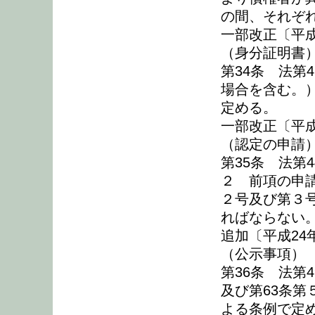
の間、それぞ
一部改正〔平成
（身分証明書
第34条 法第
場合を含む。
定める。
一部改正〔平成
（認定の申請
第35条 法第
２ 前項の申
２号及び第３
ればならない
追加〔平成24
（公示事項）
第36条 法第
及び第63条
よる条例で定