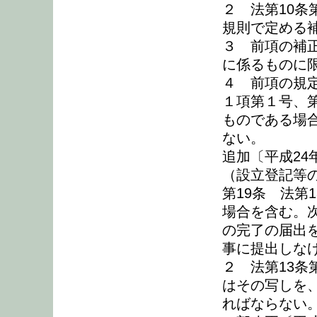
２ 法第10
規則で定める
３ 前項の補
に係るものに
４ 前項の規
１項第１号、
ものである場
ない。
追加〔平成24
（設立登記等
第19条 法第
場合を含む。
の完了の届出
事に提出しな
２ 法第13
はその写しを
ればならない