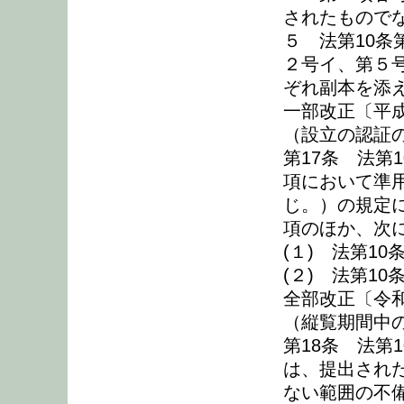
されたもので
５ 法第10
２号イ、第５
ぞれ副本を添
一部改正〔平成
（設立の認証
第17条 法第
項において準
じ。）の規定
項のほか、次
(１) 法第1
(２) 法第1
全部改正〔令和
（縦覧期間中
第18条 法第
は、提出され
ない範囲の不