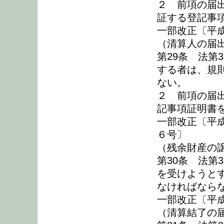
２ 前項の届
証する登記事
一部改正〔平成
（清算人の届
第29条 法第
する者は、規
ない。
２ 前項の届
記事項証明書
一部改正〔平成1
６号〕
（残余財産の
第30条 法第
を受けようと
なければなら
一部改正〔平成
（清算結了の