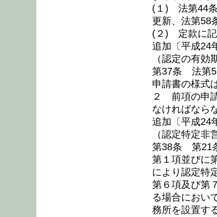
(１) 法第4
更新、法第58
(２) 定款に
追加〔平成24
（認定の有効
第37条 法第
申請書の様式
２ 前項の申
なければなら
追加〔平成24
（認定特定非
第38条 第2
第１項並びに第
により認定特定
第６項及び第
る場合におい
務所を設置す