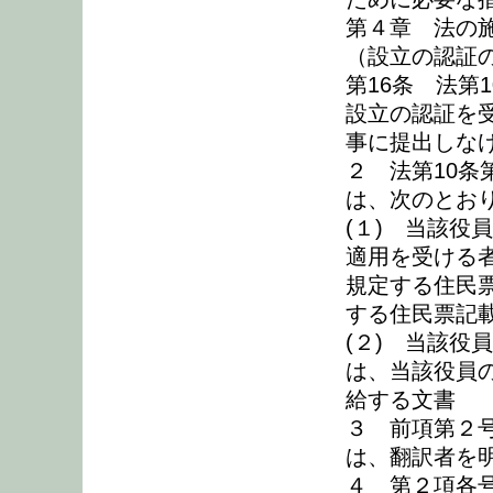
第４章 法の
（設立の認証
第16条 法第
設立の認証を
事に提出しな
２ 法第10
は、次のとお
(１) 当該役
適用を受ける
規定する住民
する住民票記
(２) 当該役
は、当該役員
給する文書
３ 前項第２
は、翻訳者を
４ 第２項各