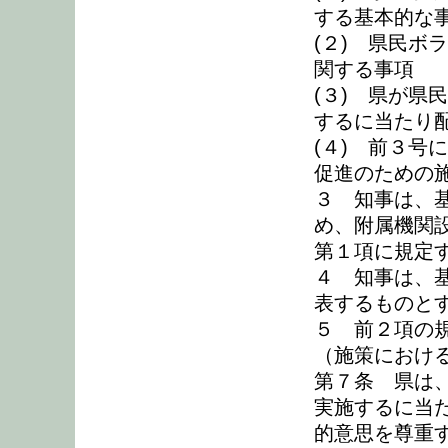
する基本的な
(２) 県民ボ
関する事項
(３) 県が県
するに当たり
(４) 前３号
促進のための
３ 知事は、
め、附属機関設
第１項に規定
４ 知事は、
表するものと
５ 前２項の
（施策におけ
第７条 県は
実施するに当
的意思を尊重