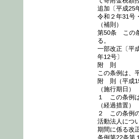
て寄附金税額
追加〔平成25
令和２年31号
（補則）
第50条 こ
る。
一部改正〔平成
年12号〕
附 則
この条例は、平
附 則（平成1
（施行期日）
１ この条例
（経過措置）
２ この条例
活動法人につ
期間に係る改
条例第22条