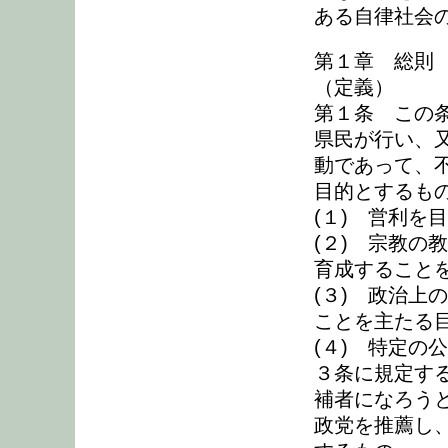
ある自律社会
第１章 総則
（定義）
第１条 この
県民が行い、
動であって、
目的とするも
(１) 営利を
(２) 宗教の
育成すること
(３) 政治上
ことを主たる
(４) 特定の
３条に規定す
補者になろう
政党を推薦し