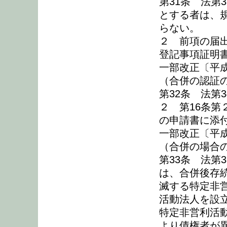
第31条 法第
とする者は、
らない。
２ 前項の届
登記事項証明
一部改正〔平成
（合併の認証
第32条 法第
２ 第16条第
の申請書に添
一部改正〔平成
（合併の場合
第33条 法第
は、合併後存
滅する特定非
活動法人を設
特定非営利活
より債権者が