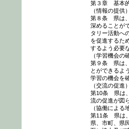
第３章 基本
（情報の提供
第８条 県は
深めることが
タリー活動へ
を促進するた
するよう必要
（学習機会の
第９条 県は
とができるよ
学習の機会を
（交流の促進
第10条 県
流の促進が図
（協働による
第11条 県
県、市町、県