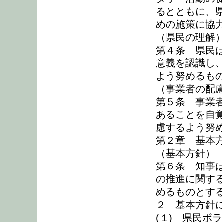
るとともに、
めの施策に協
（県民の理解
第４条 県民
意義を認識し
よう努めるも
（事業者の配
第５条 事業
あることを自
慮するよう努
第２章 基本
（基本方針）
第６条 知事
の推進に関す
めるものとす
２ 基本方針
(１) 県民ボ