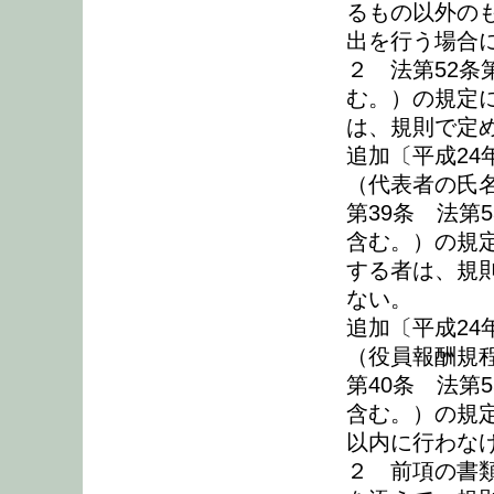
るもの以外の
出を行う場合
２ 法第52条
む。）の規定
は、規則で定
追加〔平成24
（代表者の氏
第39条 法第
含む。）の規
する者は、規
ない。
追加〔平成24
（役員報酬規
第40条 法第
含む。）の規
以内に行わな
２ 前項の書