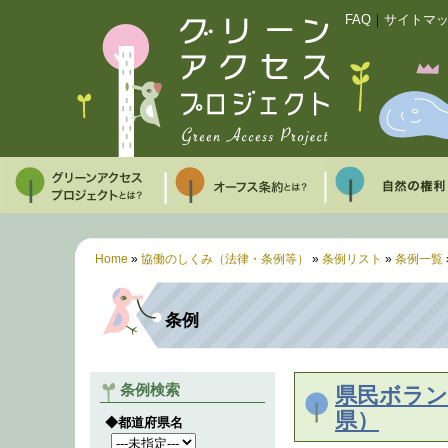
FAQ
｜
サイトマ
Home
»
協働のしくみ（法律・条例等）
»
条例リスト
»
条例一覧
条例
条例検索
県民ボラン
県）
◆都道府県名