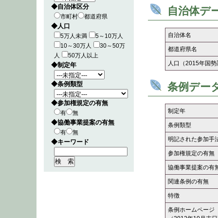
◆自治体区分
自治体デ
市町村
都道府県
◆人口
自治体名
5万人未満
5～10万人
10～30万人
30～50万
都道府県名
人
50万人以上
人口（2015年国
◆制定年
◆条例類型
条例デー
◆参加権規定の有無
制定年
有
無
◆協働事業提案の有無
条例類型
有
無
明記された参加手
◆キーワード
参加権規定の有無
協働事業提案の有
関連条例の有無
特徴
条例ホームページ