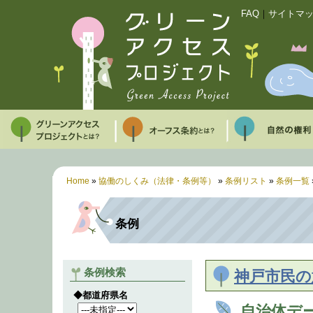
FAQ
｜
サイトマ
Home
»
協働のしくみ（法律・条例等）
»
条例リスト
»
条例一覧
条例
条例検索
神戸市民の
◆都道府県名
自治体デ