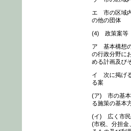
エ 市の区域
の他の団体
(4) 政策案
ア 基本構想
の行政分野に
める計画及び
イ 次に掲げ
る案
(ア) 市の基
る施策の基本
(イ) 広く市
(市税、分担