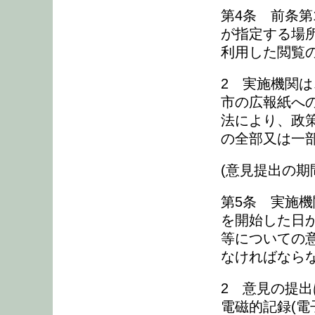
第4条 前条第
が指定する場
利用した閲覧
2 実施機関
市の広報紙へ
法により、政
の全部又は一
(意見提出の期
第5条 実施機
を開始した日
等についての意
なければなら
2 意見の提
電磁的記録(