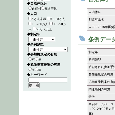
◆自治体区分
市町村
都道府県
自治体名
◆人口
5万人未満
5～10万人
都道府県名
10～30万人
30～50万
人口（2015年国
人
50万人以上
◆制定年
条例デー
◆条例類型
制定年
◆参加権規定の有無
有
無
条例類型
◆協働事業提案の有無
明記された参加手
有
無
参加権規定の有無
◆キーワード
協働事業提案の有
関連条例の有無
特徴
条例ホームページ
（2012年10月末
在）