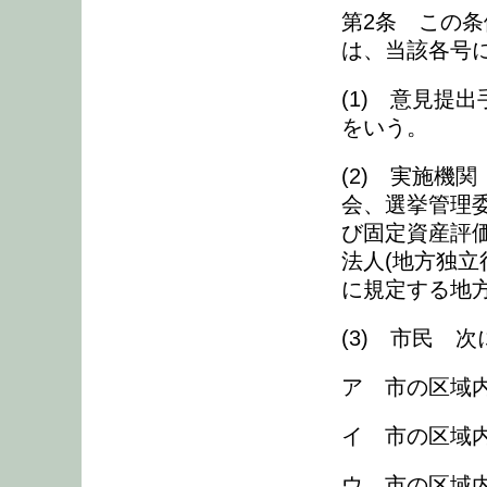
第2条 この
は、当該各号
(1) 意見提
をいう。
(2) 実施機
会、選挙管理
び固定資産評
法人(地方独立
に規定する地
(3) 市民 
ア 市の区域
イ 市の区域
ウ 市の区域