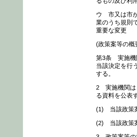
るもの及び利
ウ 市又は市
業のうち規則
重要な変更
(政策案等の概
第3条 実施
当該決定を行
する。
2 実施機関
る資料を公表
(1) 当該政
(2) 当該政
3 政策案等