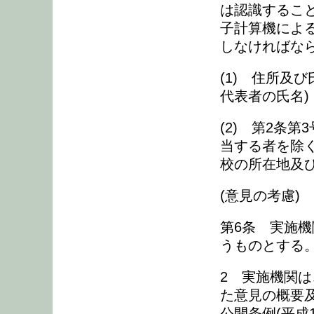
は認識するこ
子計算機によ
しなければな
(1) 住所及
代表者の氏名)
(2) 第2条
当する者を除
校の所在地及
(意見の考慮)
第6条 実施
うものとする
2 実施機関
た意見の概要
公開条例(平成