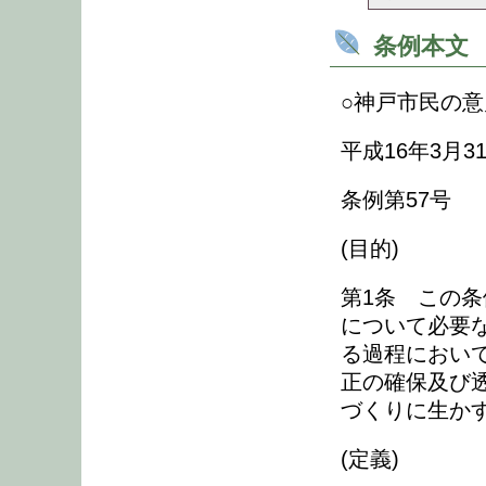
条例本文
○神戸市民の
平成16年3月3
条例第57号
(目的)
第1条 この
について必要
る過程におい
正の確保及び
づくりに生か
(定義)