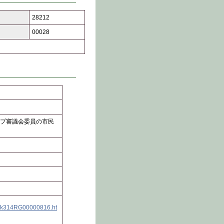
28212
00028
プ審議会委員の市民
bun/k314RG00000816.ht