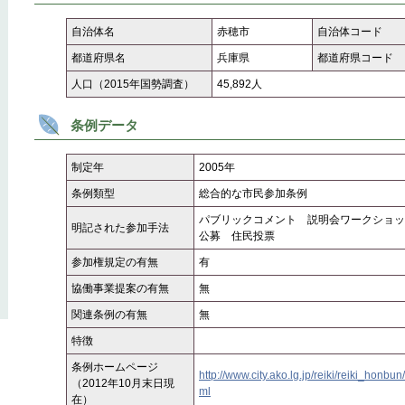
自治体名
赤穂市
自治体コード
都道府県名
兵庫県
都道府県コード
人口（2015年国勢調査）
45,892人
条例データ
制定年
2005年
条例類型
総合的な市民参加条例
パブリックコメント 説明会ワークショッ
明記された参加手法
公募 住民投票
参加権規定の有無
有
協働事業提案の有無
無
関連条例の有無
無
特徴
条例ホームページ
http://www.city.ako.lg.jp/reiki/reiki_hon
（2012年10月末日現
ml
在）