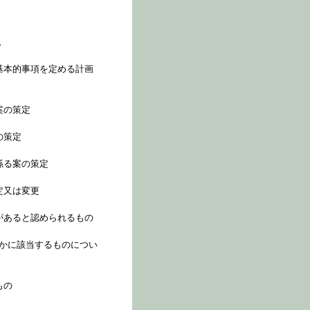
。
基本的事項を定める計画
案の策定
の策定
係る案の策定
定又は変更
があると認められるもの
れかに該当するものについ
もの