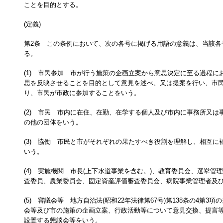
ことを目的とする。
(定義)
第2条 この条例において、次の各号に掲げる用語の意義は、当該各
る。
(1) 市民参加 市が行う施策の企画立案から意思決定に至る過程に
思を反映させることを目的として意見を述べ、又は提案を行い、市
り、市民が市政に参加することをいう。
(2) 市民 市内に在住、在勤、在学する個人及び市内に事務所又は
の他の団体をいう。
(3) 協働 市民と市がそれぞれの果たすべき役割を理解し、相互に
いう。
(4) 実施機関 市長(上下水道事業を含む。)、教育委員会、選挙管
査委員、農業委員会、固定資産評価審査委員会、病院事業管理者及
(5) 審議会等 地方自治法(昭和22年法律第67号)第138条の4第3
会等及び市の施策の企画立案、行政活動等について意見交換、提言
設置する懇談会等をいう。