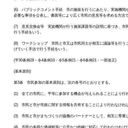
(6) パブリックコメント手続 市の施策を行うにあたり、実施機関
必要な事項を公表し、書面等により広く市民の意見等を求める方法
(7) 意見交換会等 実旋機関が行う施策課題等の説明に基づき、市
行う手続をいう。
(8) ワークショップ 市民と市又は市民同士が相互に議論等を行う
げていく手法で行う手続をいう。
(平30条例28・令4条例10・令5条例21・令6条例21・一部改正)
(基本原則)
第3条 市民参加の基本原則は、次の各号のとおりとする。
(1) 全ての市民に、平等に参加する機会が与えられることにより行
(2) 市民と市が市政に関する情報を共有することにより行わなけれ
(3) 市民と市がまちづくりの協働のパートナーとして、相互に尊重
(4) 市民の多様な価値観等に公平かつ的確に対応して行わなければ