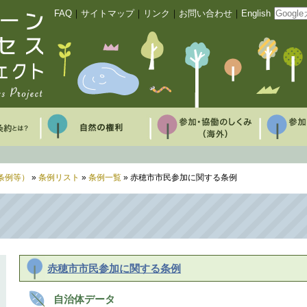
FAQ
｜
サイトマップ
｜
リンク
｜
お問い合わせ
｜
English
条例等）
»
条例リスト
»
条例一覧
» 赤穂市市民参加に関する条例
赤穂市市民参加に関する条例
自治体データ