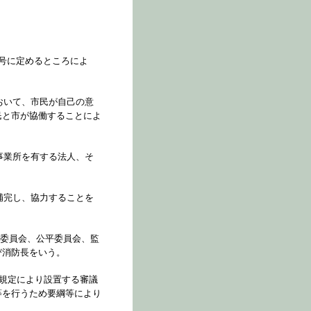
号に定めるところによ
おいて、市民が自己の意
民と市が協働することによ
事業所を有する法人、そ
補完し、協力することを
理委員会、公平委員会、監
び消防長をいう。
項の規定により設置する審議
等を行うため要綱等により