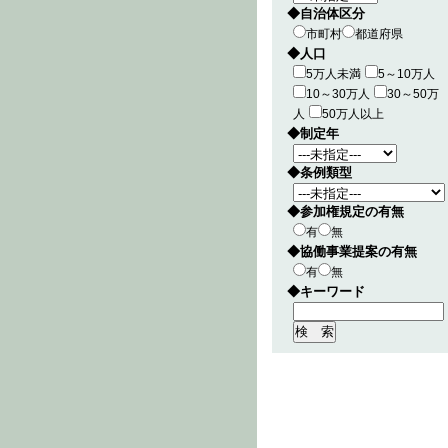
◆自治体区分
市町村
都道府県
◆人口
5万人未満
5～10万人
10～30万人
30～50万
人
50万人以上
◆制定年
◆条例類型
◆参加権規定の有無
有
無
◆協働事業提案の有無
有
無
◆キーワード