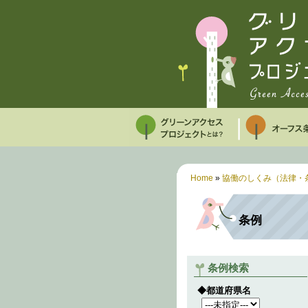
Home
»
協働のしくみ（法律・
条例
条例検索
◆都道府県名