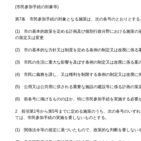
(市民参加手続の対象等)
第7条 市民参加手続の対象となる施策は、次の各号のとおりとする
(1) 市の基本的政策を定める計画及び個別行政分野における施策の
の策定又は変更
(2) 市の基本的な方針又は制度を定める条例の制定又は改廃に係る
(3) 市民の生活に重大な影響を及ぼす条例の制定又は改廃に係る案
(4) 市民に義務を課し、又は権利を制限する条例の制定又は改廃に
(5) 公用又は公共用に供される重要な施設の建設等に係る計画の策
(6) 前各号に掲げるもののほか、特に市民参加手続を実施する必要
2 前項第1号から第5号までに定める施策のうち、次の各号のいず
ては、市民参加手続の実施を要しないものとする。
(1) 関係法令等の規定に基づいたもので、政策的な判断を要しない