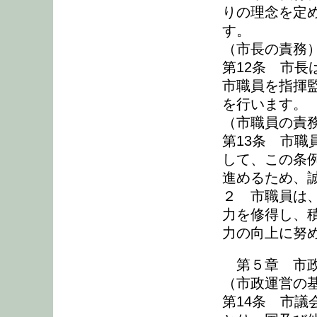
りの理念を定
す。
（市長の責務
第12条 市
市職員を指揮
を行います。
（市職員の責
第13条 市
して、この条
進めるため、
２ 市職員は
力を修得し、
力の向上に努
第５章 市政
（市政運営の
第14条 市