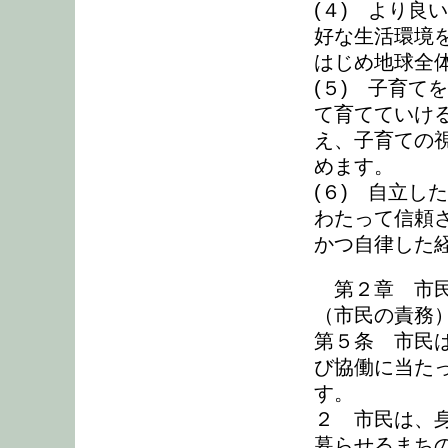
(４) より良
好な生活環境
はじめ地球全
(５) 子育て
て育てていけ
え、子育ての
めます。
(６) 自立し
わたって信頼
かつ自律した
第２章 市民
（市民の責務
第５条 市民
び協働に当た
す。
２ 市民は、
暮らせるまち