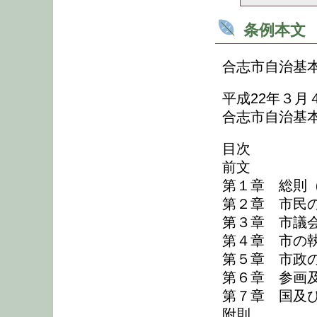
条例本文
合志市自治基
平成22年３月
合志市自治基
目次
前文
第１章 総則
第２章 市民
第３章 市議
第４章 市の執
第５章 市政の
第６章 参画及
第７章 国及
附則