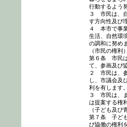
行動するよう
３ 市民は、
す方向性及び
４ 本市で事
生活、自然環
の調和に努め
（市民の権利
第６条 市民
て、参画及び
２ 市民は、
し、市議会及
利を有します
３ 市民は、
は提案する権
（子ども及び
第７条 子ど
び協働の権利