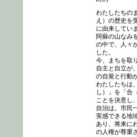
わたしたちの
え）の歴史を
に由来してい
阿蘇の山なみ
の中で、人々
した。
今、まちを取
自主と自立が
の自覚と行動
わたしたちは
し）」を「合
ことを決意し
自治は、市民
実感できる地
あり、将来に
の人権が尊重