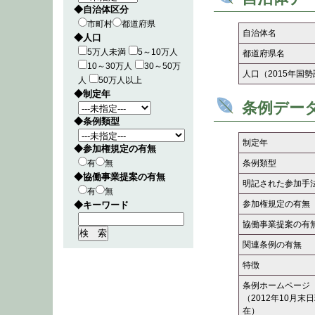
◆自治体区分
市町村
都道府県
自治体名
◆人口
5万人未満
5～10万人
都道府県名
10～30万人
30～50万
人口（2015年国
人
50万人以上
◆制定年
条例デー
◆条例類型
制定年
◆参加権規定の有無
有
無
条例類型
◆協働事業提案の有無
明記された参加手
有
無
参加権規定の有無
◆キーワード
協働事業提案の有
関連条例の有無
特徴
条例ホームページ
（2012年10月末
在）