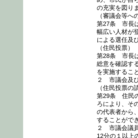
の充実を図り
（審議会等へ
第27条 市
幅広い人材が
による選任及
（住民投票）
第28条 市
総意を確認す
を実施するこ
２ 市議会及
（住民投票の
第29条 住
ろにより、そ
の代表者から
することがで
２ 市議会議
12分の１以