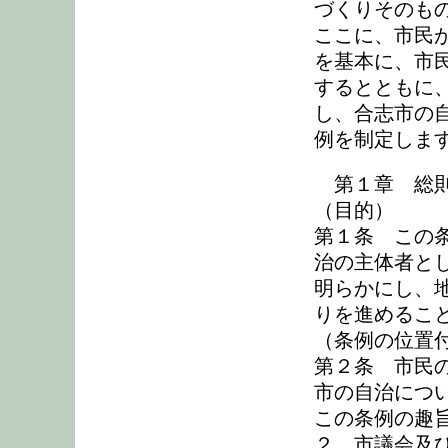
づくりそのも
ここに、市民
を基本に、市
するとともに
し、合志市の
例を制定しま
第１章 総
（目的）
第１条 この
治の主体者と
明らかにし、
りを進めるこ
（条例の位置
第２条 市民
市の自治につ
この条例の趣
２ 市議会及