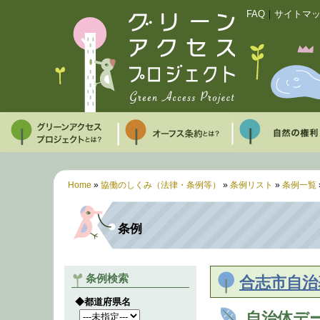
FAQ
｜
サイトマ
Home
»
協働のしくみ（法律・条例等）
»
条例リスト
»
条例一覧
条例
条例検索
合志市自治
◆都道府県名
自治体デ