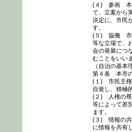
(４) 参画 
て、立案から
決定に、市民
す。
(５) 協働 
等な立場で、
会の発展につ
むことをいい
（自治の基本
第４条 本市
(１) 市民主
自覚し、積極
(２) 人権の
等によって差
ます。
(３) 情報の
に情報を共有