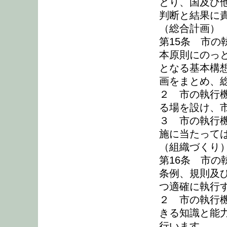
とり、国及び
判断と結果に
（総合計画）
第15条 市
本原則にのっ
となる基本構
画をまとめ、
２ 市の執行
る場を設け、
３ 市の執行
施に当たって
（組織づくり
第16条 市
条例、規則及
つ適確に執行
２ 市の執行
きる知識と能
行います。