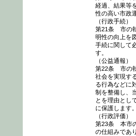
経過、結果等
性の高い市政
（行政手続）
第21条 市
明性の向上を
手続に関して
す。
（公益通報）
第22条 市
社会を実現す
る行為などに
制を整備し、
とを理由とし
に保護します
（行政評価）
第23条 本
の仕組みであ