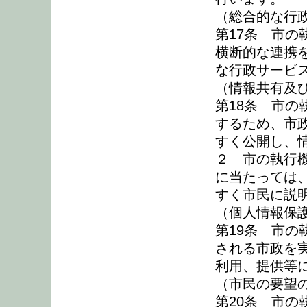
（総合的な行
第17条 市
横断的な連携
な行政サービ
（情報共有及
第18条 市
するため、市
すく公開し、
２ 市の執行
に当たっては
すく市民に説
（個人情報保
第19条 市
される市政を
利用、提供等
（市民の要望
第20条 市