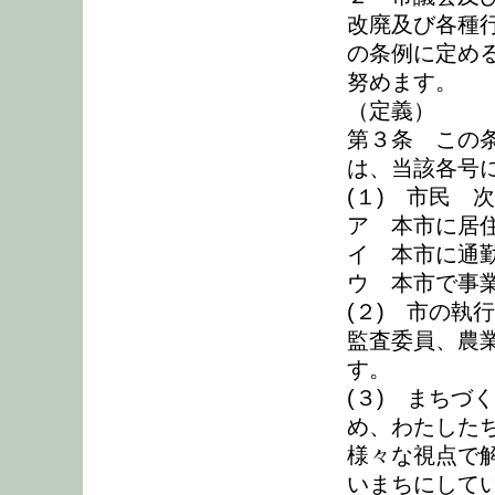
改廃及び各種
の条例に定め
努めます。
（定義）
第３条 この
は、当該各号
(１) 市民 
ア 本市に居
イ 本市に通
ウ 本市で事
(２) 市の執
監査委員、農
す。
(３) まちづ
め、わたした
様々な視点で
いまちにして