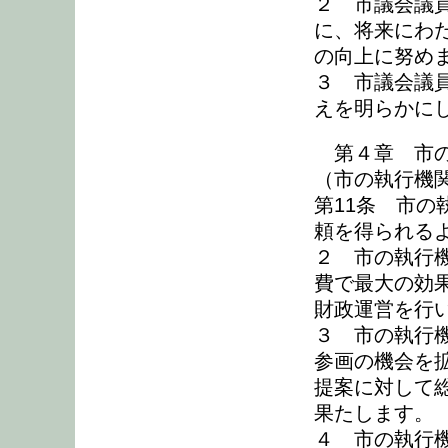
２ 市議会議
に、将来にわ
の向上に努め
３ 市議会議
えを明らかに
第４章 市の
（市の執行機
第11条 市
頼を得られる
２ 市の執行
費で最大の効
財政運営を行
３ 市の執行
参画の機会を
提案に対して
果たします。
４ 市の執行