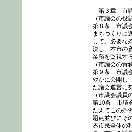
第３章 市議
（市議会の役
第８条 市議
まちづくりに
して、必要な
決し、本市の
業務を監視す
（市議会の責
第９条 市議
やかに公開し
た議会運営に
（市議会議員
第10条 市
たえてこの条
題点並びにそ
る市民全体の