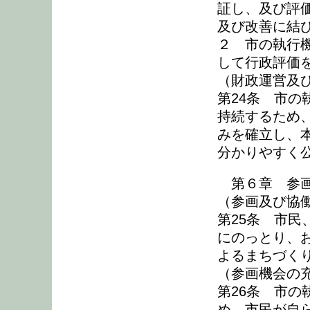
証し、及び評
及び改善に結
２ 市の執行
して行政評価
（財政運営及
第24条 市
持続するため
みを確立し、
分かりやすく
第６章 参画
（参画及び協
第25条 市
にのっとり、
よるまちづく
（参画機会の
第26条 市
め、市民が自