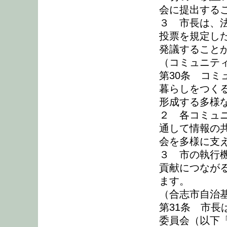
会に提出する
３ 市長は、
投票を規定し
発議すること
（コミュニテ
第30条 コ
暮らしをつく
形成する多様
２ 各コミュ
通して情報の
会を多様に支
３ 市の執行
貢献につなが
ます。
（合志市自治
第31条 市
委員会（以下