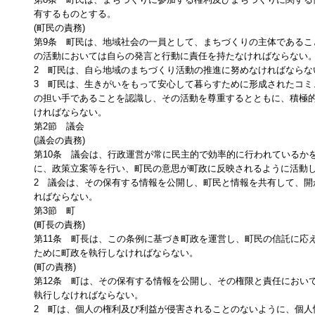
有するものとする。
(町民の責務)
第9条 町民は、地域社会の一員として、まちづくりの主体であるこ
の活動においては自らの発言と行動に責任を持たなければならない
2 町民は、自ら地域のまちづくり活動の推進に努めなければならな
3 町民は、生きがいをもって安心して暮らすために形成されたコミ
の担い手であることを認識し、その活動を尊重するとともに、積極
ければならない。
第2節 議会
(議会の責務)
第10条 議会は、行政運営が常に民主的で効率的に行われているか
に、政策立案等を行い、町民の意思が町政に反映されるように活動
2 議会は、その保有する情報を公開し、町民と情報を共有して、開
ればならない。
第3節 町
(町長の責務)
第11条 町長は、この条例に基づき町政を運営し、町民の信託に応
ために町政を執行しなければならない。
(町の責務)
第12条 町は、その保有する情報を公開し、その権限と責任におい
執行しなければならない。
2 町は、個人の権利及び利益が侵害されることのないように、個人