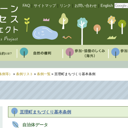
FAQ
｜
サイトマップ
｜
リンク
｜
お問い合わせ
｜
English
条例等）
»
条例リスト
»
条例一覧
» 亘理町まちづくり基本条例
亘理町まちづくり基本条例
自治体データ