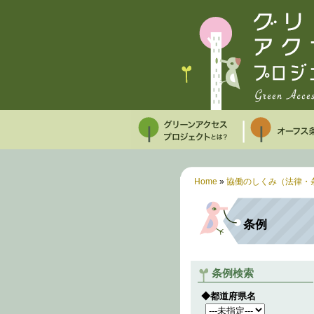
Home
»
協働のしくみ（法律・
条例
条例検索
◆都道府県名