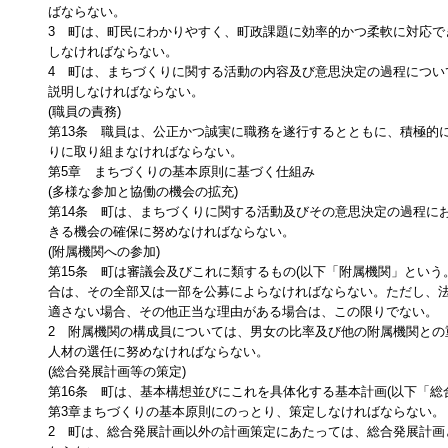
ばならない。
3 町は、町民にわかりやすく、町政課題に効率的かつ柔軟に対応で
しなければならない。
4 町は、まちづくりに関する活動の内容及び意思決定の過程につい
説明しなければならない。
(職員の責務)
第13条 職員は、公正かつ誠実に職務を遂行するとともに、積極的
りに取り組まなければならない。
第5章 まちづくりの基本原則に基づく仕組み
(多様な参加と協働の機会の拡充)
第14条 町は、まちづくりに関する活動及びその意思決定の過程に
きる機会の確保に努めなければならない。
(附属機関への参加)
第15条 町は審議会及びこれに類するもの(以下「附属機関」という
合は、その全部又は一部を公募によらなければならない。ただし、
適さない場合、その他正当な理由がある場合は、この限りでない。
2 附属機関の構成員については、男女の比率及び他の附属機関との
人材の選任に努めなければならない。
(総合発展計画等の策定)
第16条 町は、基本構想並びにこれを具体化する基本計画(以下「総
第3章まちづくりの基本原則にのっとり、策定しなければならない。
2 町は、総合発展計画以外の計画策定にあたっては、総合発展計画