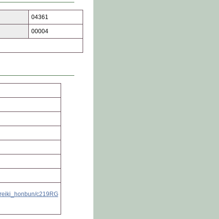
04361
00004
nt/reiki_honbun/c219RG