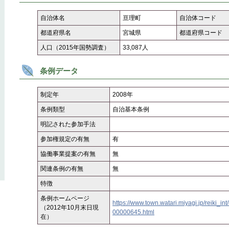
自治体名
亘理町
自治体コード
都道府県名
宮城県
都道府県コード
人口（2015年国勢調査）
33,087人
条例データ
制定年
2008年
条例類型
自治基本条例
明記された参加手法
参加権規定の有無
有
協働事業提案の有無
無
関連条例の有無
無
特徴
条例ホームページ
https://www.town.watari.miyagi.jp/reiki_i
（2012年10月末日現
00000645.html
在）