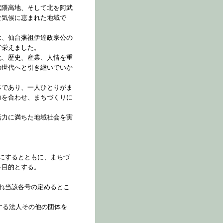
武隈高地、そして北を阿武
な気候に恵まれた地域で
は、仙台藩祖伊達政宗公の
て栄えました。
化、歴史、産業、人情を重
の世代へと引き継いでいか
体であり、一人ひとりがま
力を合わせ、まちづくりに
活力に満ちた地域社会を実
にするとともに、まちづ
を目的とする。
れ当該各号の定めるとこ
する法人その他の団体を