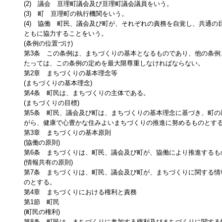
(2) 議会 亘理町議会及び亘理町議会議員をいう。
(3) 町 亘理町の執行機関をいう。
(4) 協働 町民、議会及び町が、それぞれの責務を自覚し、共通の
ともに協力することをいう。
(条例の位置づけ)
第3条 この条例は、まちづくりの基本となるものであり、他の条例
たっては、この条例の定めを最大限尊重しなければならない。
第2章 まちづくりの基本理念等
(まちづくりの基本理念)
第4条 町民は、まちづくりの主体である。
(まちづくりの目標)
第5条 町民、議会及び町は、まちづくりの基本理念に基づき、町の
がら、健康で心豊かな住みよいまちづくりの推進に努めるものとす
第3章 まちづくりの基本原則
(協働の原則)
第6条 まちづくりは、町民、議会及び町が、協働により推進するも
(情報共有の原則)
第7条 まちづくりは、町民、議会及び町が、まちづくりに関する情
のとする。
第4章 まちづくりにおける権利と責務
第1節 町民
(町民の権利)
第8条 町民は、まちづくりに参加する権利及びまちづくりに関する