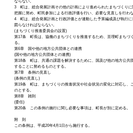
ならない。
3 町は、総合発展計画その他の計画により進められたまちづくりに
把握に努め、町民参加による行政評価を行い、必要な見直しを行わ
4 町は、総合発展計画と行政評価とが連動した予算編成及び執行に
図らなければならない。
(まちづくり推進委員会の設置)
第17条 町長は、協働のまちづくりを推進するため、亘理町まちづ
る。
第6章 国や他の地方公共団体との連携
(国や他の地方公共団体との連携)
第18条 町は、共通の課題を解決するために、国及び他の地方公共
することに努めるものとする。
第7章 条例の見直し
(条例の見直し)
第19条 町は、まちづくりの推進状況や社会状況の変化に対応し、
のとする。
第8章 雑則
(委任)
第20条 この条例の施行に関し必要な事項は、町長が別に定める。
附 則
この条例は、平成20年4月1日から施行する。