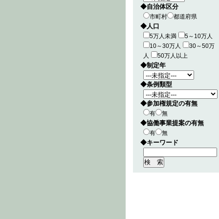
◆自治体区分
市町村
都道府県
◆人口
5万人未満
5～10万人
10～30万人
30～50万
人
50万人以上
◆制定年
◆条例類型
◆参加権規定の有無
有
無
◆協働事業提案の有無
有
無
◆キーワード