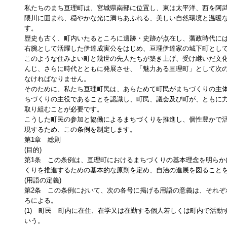
私たちのまち亘理町は、宮城県南部に位置し、東は太平洋、西を阿
隈川に囲まれ、穏やかな光に満ちあふれる、美しい自然環境と温暖
す。
歴史も古く、町内いたるところに遺跡・史跡が点在し、藩政時代に
右腕として活躍した伊達成実公をはじめ、亘理伊達家の城下町とし
このような住みよい町と幾世の先人たちが築き上げ、受け継いだ文
んじ、さらに時代とともに発展させ、「魅力ある亘理町」として次
なければなりません。
そのために、私たち亘理町民は、あらためて町民がまちづくりの主
ちづくりの主役であることを認識し、町民、議会及び町が、ともに
取り組むことが必要です。
こうした町民の参加と協働によるまちづくりを推進し、個性豊かで
現するため、この条例を制定します。
第1章 総則
(目的)
第1条 この条例は、亘理町におけるまちづくりの基本理念を明らか
くりを推進するための基本的な原則を定め、自治の進展を図ること
(用語の定義)
第2条 この条例において、次の各号に掲げる用語の意義は、それぞ
ろによる。
(1) 町民 町内に在住、在学又は在勤する個人若しくは町内で活動
いう。