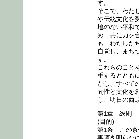
す。
そこで、わた
や伝統文化を
地のない平和
め、共に力を
も、わたした
自覚し、まち
す。
これらのこと
重するととも
かし、すべて
間性と文化を
し、明日の西
第1章 総則
(目的)
第1条 この
事項を明らか