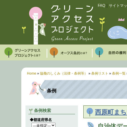
FAQ
｜
サイトマ
Home
»
協働のしくみ（法律・条例等）
»
条例リスト
»
条例一覧
条例
条例検索
西原町まち
◆都道府県名
自治体デ