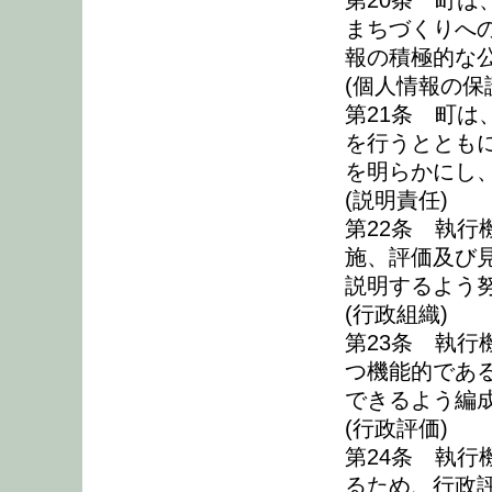
第20条 町
まちづくりへ
報の積極的な
(個人情報の保
第21条 町
を行うととも
を明らかにし
(説明責任)
第22条 執
施、評価及び
説明するよう
(行政組織)
第23条 執
つ機能的であ
できるよう編
(行政評価)
第24条 執
るため、行政