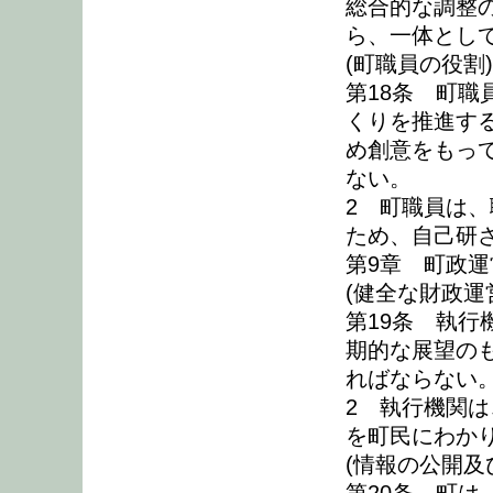
総合的な調整
ら、一体とし
(町職員の役割)
第18条 町
くりを推進す
め創意をもっ
ない。
2 町職員は
ため、自己研
第9章 町政運
(健全な財政運
第19条 執
期的な展望の
ればならない
2 執行機関
を町民にわか
(情報の公開及