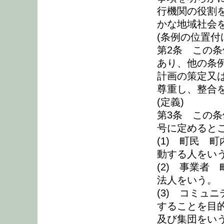
行機関の役割
かな地域社会
(条例の位置付
第2条 この
あり、他の条
計画の策定又
尊重し、整合
(定義)
第3条 この
号に定めると
(1) 町民 
動する人をい
(2) 事業者
法人をいう。
(3) コミュ
することを目
及び集団をい