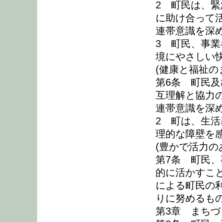
2 町民は、
に助け合って
連帯意識を深
3 町民、事
境にやさしい
(健康と福祉の
第6条 町民
互理解と協力
連帯意識を深
2 町は、生
理的な障壁を
(豊かで活力の
第7条 町民
的に活かすこ
による町民の
りに努めるも
第3章 まち