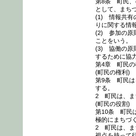
第8条 町民
として、まち
(1) 情報共
りに関する情
(2) 参加の
ことをいう。
(3) 協働の
するために協
第4章 町民
(町民の権利)
第9条 町民
する。
2 町民は、
(町民の役割)
第10条 町
極的にまちづ
2 町民は、
視点を持って