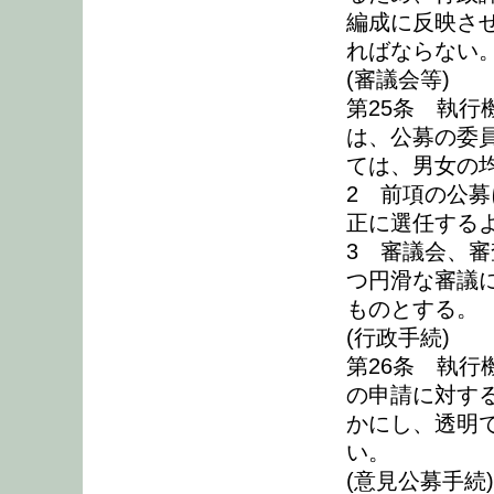
編成に反映さ
ればならない
(審議会等)
第25条 執
は、公募の委
ては、男女の
2 前項の公
正に選任する
3 審議会、
つ円滑な審議
ものとする。
(行政手続)
第26条 執
の申請に対す
かにし、透明
い。
(意見公募手続)