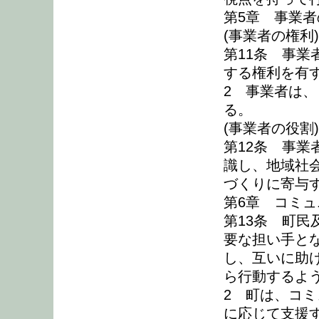
第5章 事業
(事業者の権利)
第11条 事
する権利を有
2 事業者は
る。
(事業者の役割)
第12条 事
識し、地域社
づくりに寄与
第6章 コミ
第13条 町
要な担い手と
し、互いに助
ら行動するよ
2 町は、コ
に応じて支援