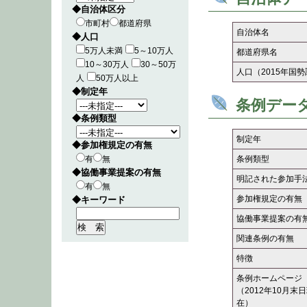
◆自治体区分
市町村
都道府県
自治体名
◆人口
5万人未満
5～10万人
都道府県名
10～30万人
30～50万
人口（2015年国
人
50万人以上
◆制定年
条例デー
◆条例類型
制定年
◆参加権規定の有無
有
無
条例類型
◆協働事業提案の有無
明記された参加手
有
無
参加権規定の有無
◆キーワード
協働事業提案の有
関連条例の有無
特徴
条例ホームページ
（2012年10月末
在）