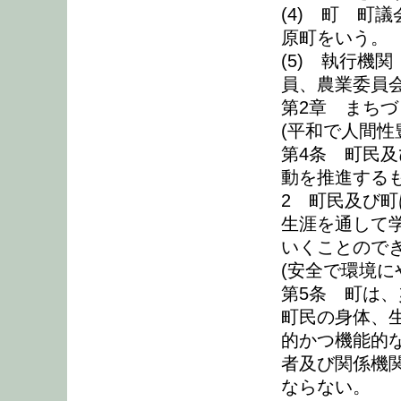
(4) 町 町
原町をいう。
(5) 執行機
員、農業委員
第2章 まち
(平和で人間性
第4条 町民
動を推進する
2 町民及び
生涯を通して
いくことので
(安全で環境に
第5条 町は
町民の身体、
的かつ機能的
者及び関係機
ならない。