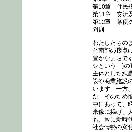
第10章 住民投
第11章 交流及
第12章 条例の
附則
わたしたちの
と南部の接点
豊かなまちで
シという。)
主体とした純
設や商業施設
います。一方
た。そのため
中にあって、
来像に掲げ、
も、常に新時
社会情勢の変