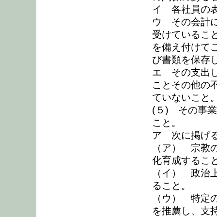
イ 各社員の
ウ その会計
受けているこ
を備え付けて
び書類を保存
エ その支出
ことその他の
ていないこと
(５) その事
こと。
ア 次に掲げ
（ア） 宗教
化育成するこ
（イ） 政治
ること。
（ウ） 特定
を推薦し、支