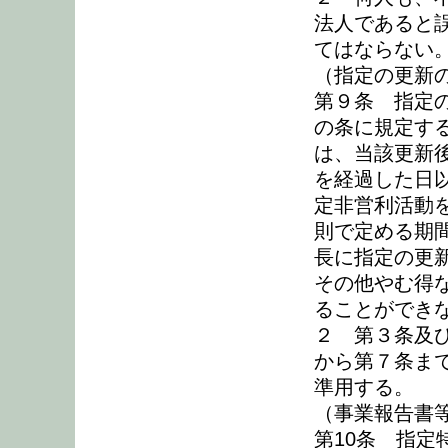
法人であると
てはならない
（指定の更新
第９条 指定
の条に規定す
は、当該更新
を経過した日
定非営利活動
則で定める期
長に指定の更
その他やむ得
ることができ
２ 第３条及
から第７条ま
準用する。
（事業報告書
第10条 指