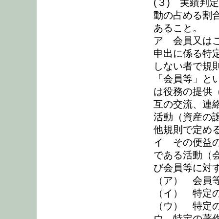
(３) 実績判
動の占める割合
あること。
ア 会員又は
申出に係る特
しない者で規
「会員等」と
は役務の提供
互の交流、連
活動（資産の
他規則で定め
イ その便益
である活動（
び会員等に対
（ア） 会員
（イ） 特定
（ウ） 特定
ウ 特定の著