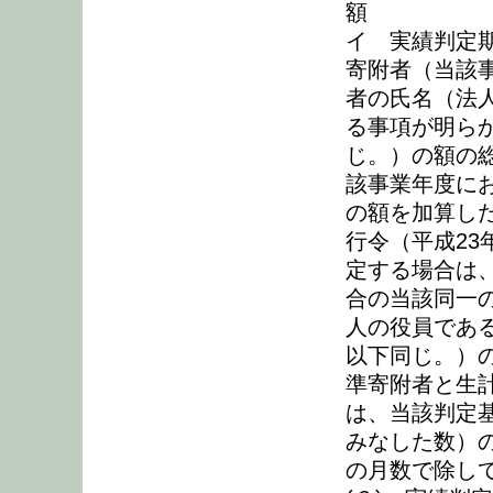
額
イ 実績判定
寄附者（当該
者の氏名（法
る事項が明ら
じ。）の額の
該事業年度に
の額を加算した
行令（平成23
定する場合は
合の当該同一
人の役員であ
以下同じ。）
準寄附者と生
は、当該判定
みなした数）
の月数で除して