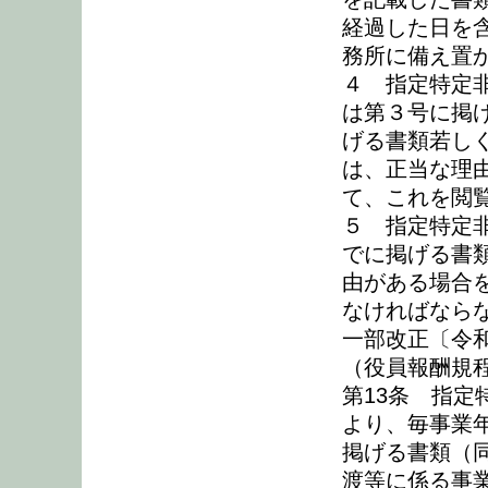
経過した日を
務所に備え置
４ 指定特定
は第３号に掲
げる書類若し
は、正当な理
て、これを閲
５ 指定特定
でに掲げる書
由がある場合
なければなら
一部改正〔令和
（役員報酬規
第13条 指
より、毎事業
掲げる書類（
渡等に係る事