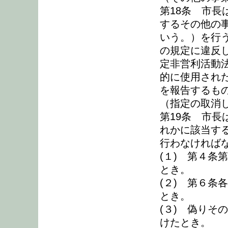
第18条 市
するその他の
いう。）を行
の規定に違反
定非営利活動
的に使用され
を報告するも
（指定の取消
第19条 市
れかに該当す
行わなければ
(１) 第４条
とき。
(２) 第６条
とき。
(３) 偽りそ
けたとき。