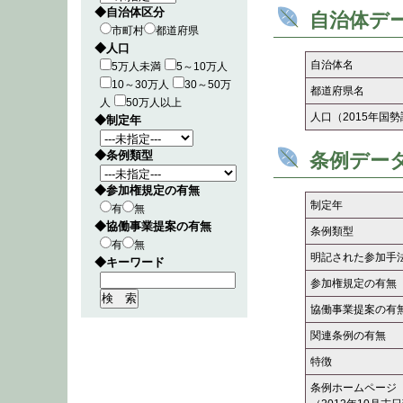
◆自治体区分
自治体デ
市町村
都道府県
◆人口
自治体名
5万人未満
5～10万人
10～30万人
30～50万
都道府県名
人
50万人以上
人口（2015年国
◆制定年
◆条例類型
条例デー
◆参加権規定の有無
制定年
有
無
◆協働事業提案の有無
条例類型
有
無
明記された参加手
◆キーワード
参加権規定の有無
協働事業提案の有
関連条例の有無
特徴
条例ホームページ