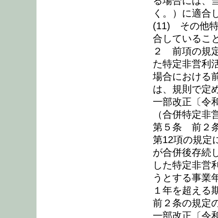
る場合には、
く。）に適合
(11) その
合しているこ
２ 前項の規
た特定非営利
場合における
は、規則で定
一部改正〔令和
（合併特定非
第５条 前２条
第12項の規
が合併後存続
した特定非営
うとする事業
１年を超える
前２条の規定
一部改正〔令和