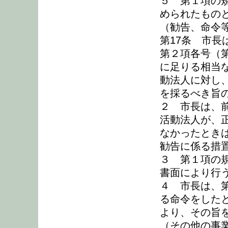
５ 第１項の
められたもの
（勧告、命令
第17条 市長
第２項各号（
に足りる相当
動法人に対し
を採るべき旨
２ 市長は、
活動法人が、
なかったとき
勧告に係る措
３ 第１項の
書面により行
４ 市長は、
る命令をした
より、その旨
（その他の事