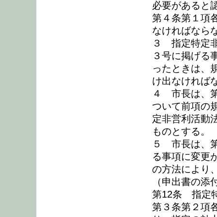
必要があると
第４条第１項
なければなら
３ 指定特定
３号に掲げる
ったときは、
け出なければ
４ 市長は、
ついて前項の
定非営利活動
ものとする。
５ 市長は、
る事項に変更
の方法により
（申出書の添
第12条 指
第３条第２項