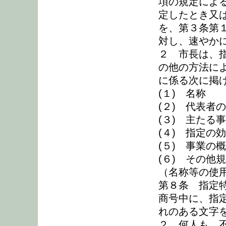
項の規定によ
定したとき又
を、第３条第
対し、速やか
２ 市長は、
の他の方法に
に係る次に掲
(１) 名称
(２) 代表者
(３) 主たる
(４) 指定の
(５) 事業の
(６) その他
（名称等の使
第８条 指定
商号中に、指
れのある文字
２ 何人も、