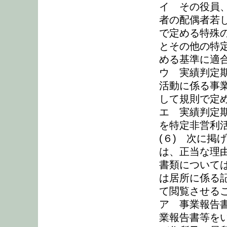
イ その役員
者の配偶者若
で定める特殊
とその他の特
める基準に適
ウ 実績判定
活動に係る事
して規則で定め
エ 実績判定期
を特定非営利
(６) 次に掲
は、正当な理
書類について
は居所に係る
て閲覧させる
ア 事業報告
業報告書等を