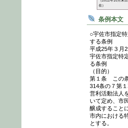
（2012年10月末
在）
条例本文
○宇佐市指定
する条例
平成25年３月
宇佐市指定特
る条例
（目的）
第１条 この条
314条の７第
営利活動法人
いて定め、市
醸成すること
市内における
とする。