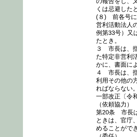
の報告をし、
くは忌避した
(８) 前各号
営利活動法人
例第33号）
たとき。
３ 市長は、
た特定非営利
かに、書面に
４ 市長は、
利用その他の
ればならない
一部改正〔令和
（依頼協力）
第20条 市
ときは、官庁
めることがで
（委任）