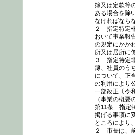
簿又は定款等
ある場合を除
なければなら
２ 指定特定
おいて事業報
の規定にかか
所又は居所に
３ 指定特定
簿、社員のう
について、正
の利用により
一部改正〔令和
（事業の概要
第11条 指
掲げる事項に
ところにより
２ 市長は、