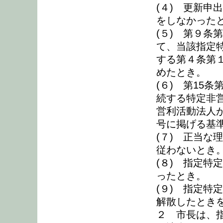
(４) 更新申
をしなかった
(５) 第９条
て、当該指定
する第４条第
めたとき。
(６) 第15
続する特定非
営利活動法人
号に掲げる基
(７) 正当な
従わないとき
(８) 指定特
ったとき。
(９) 指定特
解散したとき
２ 市長は、