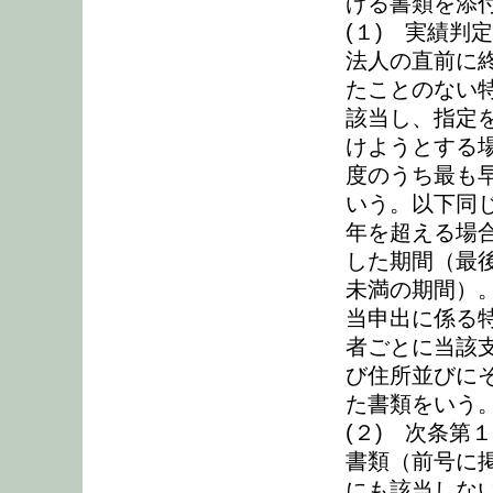
げる書類を添
(１) 実績判
法人の直前に
たことのない
該当し、指定
けようとする
度のうち最も
いう。以下同
年を超える場
した期間（最
未満の期間）
当申出に係る
者ごとに当該
び住所並びに
た書類をいう
(２) 次条第
書類（前号に
にも該当しな