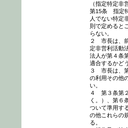
（指定特定非
第15条 指
人でない特定
則で定めると
らない。
２ 市長は、
定非営利活動
法人が第４条
適合するかど
３ 市長は、
の利用その他
い。
４ 第３条第
く。）、第６
ついて準用す
の他これらの
る。