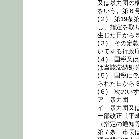
又は暴力団の
をいう。第６
(２) 第19
し、指定を取
生じた日から
(３) その定
いてする行政
(４) 国税又
は当該滞納処
(５) 国税に
られた日から
(６) 次のい
ア 暴力団
イ 暴力団又
一部改正〔平成
（指定の通知
第７条 市長