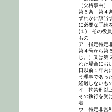
（欠格事由）
第６条 第４
ずれかに該当
に必要な手続
(１) その役
もの
ア 指定特定
第４号から第
じ。）又は第
れた場合にお
日以前１年内
う理事であっ
経過しないも
イ 拘禁刑以
その執行を受
者
ウ 特定非営