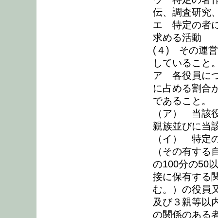
伝、調査研究
エ 特定の者
求める活動
(４) その運
していること
ア 各役員に
に占める割合
であること。
（ア） 当該
親族並びに当
（イ） 特定
（その有する
の100分の5
接に保有する
む。）の役員
及び３親等以
の関係のある