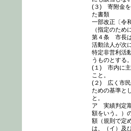
(３) 寄附金
た書類
一部改正〔令和
（指定のため
第４条 市長
活動法人が次
特定非営利活
うものとする
(１) 市内に
こと。
(２) 広く市
ための基準と
と。
ア 実績判定
額をいう。）
額（規則で定
は、（イ）及