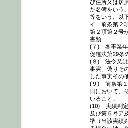
び住所又は居
た名簿をいう
等をいう。以
イ 前条第２
第２項第２号
書類
(７) 各事業
促進法第29
(８) 法令又
事実、偽りそ
した事実その
(９) 前条第
日において、
いること。
(10) 実績
及び第５号ア
準（当該実績