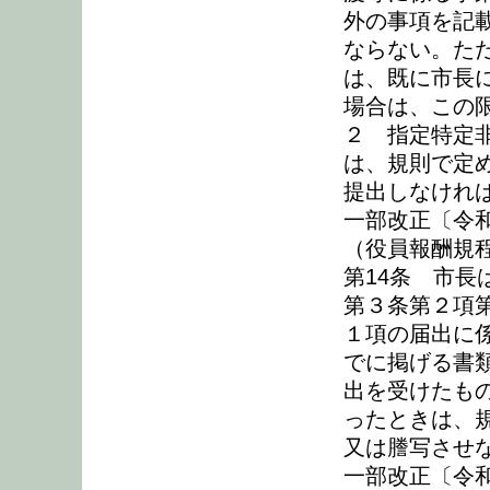
外の事項を記
ならない。た
は、既に市長
場合は、この
２ 指定特定
は、規則で定
提出しなけれ
一部改正〔令和
（役員報酬規
第14条 市
第３条第２項
１項の届出に
でに掲げる書
出を受けたも
ったときは、
又は謄写させ
一部改正〔令和