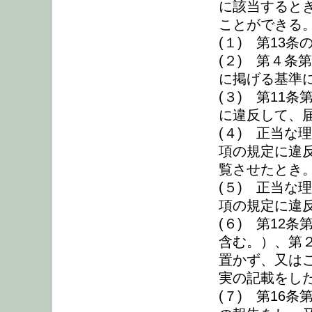
に該当すると
ことができる
(１) 第13
(２) 第４条
に掲げる基準
(３) 第11
に違反して、
(４) 正当な
項の規定に違
覧させたとき
(５) 正当な
項の規定に違
(６) 第12
含む。）、第
置かず、又は
実の記載をし
(７) 第16