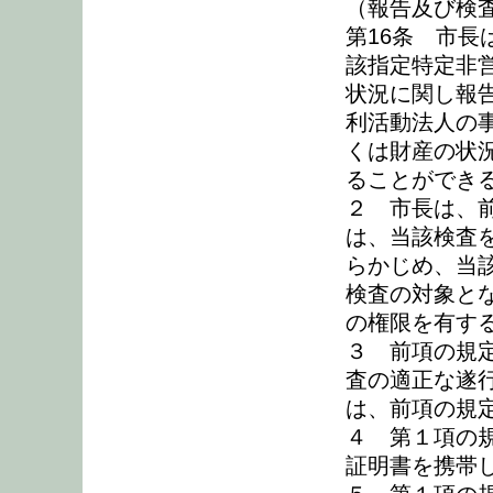
（報告及び検
第16条 市
該指定特定非
状況に関し報
利活動法人の
くは財産の状
ることができ
２ 市長は、
は、当該検査
らかじめ、当
検査の対象と
の権限を有す
３ 前項の規
査の適正な遂
は、前項の規
４ 第１項の
証明書を携帯