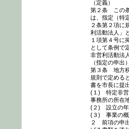
（定義）
第２条 この
は、指定（特
２条第２項に
利活動法人」と
１項第４号に
として条例で
非営利活動法
（指定の申出
第３条 地方税
規則で定める
書を市長に提
(１) 特定非
事務所の所在
(２) 設立の
(３) 事業の
２ 前項の申