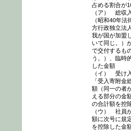
占める割合が1
（ア） 総収
（昭和40年法
方行政独立法
我が国が加盟
いて同じ。）
で交付するも
う。）、臨時
した金額
（イ） 受け
「受入寄附金
額（同一の者
える部分の金
の合計額を控
（ウ） 社員
額に次号に規
を控除した金