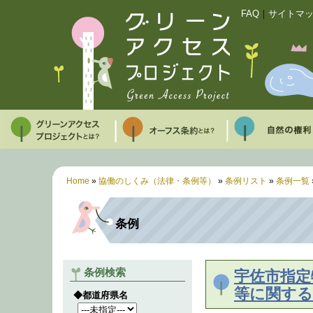
FAQ
｜
サイトマ
Home
»
協働のしくみ（法律・条例等）
»
条例リスト
»
条例一覧
条例
条例検索
宇佐市指定
等に関する
◆都道府県名