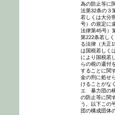
為の防止等に
法第32条の３
若しくは大分県
号）の規定に
法律第45号）第
第222条若し
る法律（大正1
は国税若しく
により国税若
らの税の還付
することに関
金の刑に処せ
けることがな
エ 暴力団の
の防止等に関
う。以下この
団の構成団体