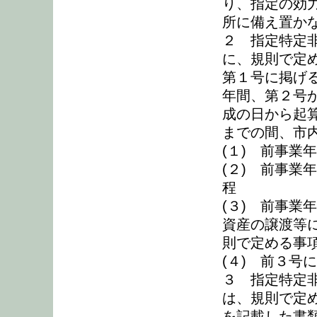
り、指定の効
所に備え置か
２ 指定特定
に、規則で定
第１号に掲げ
年間、第２号
成の日から起
までの間、市
(１) 前事業
(２) 前事業
程
(３) 前事業
資産の譲渡等
則で定める事
(４) 前３号
３ 指定特定
は、規則で定
を記載した書