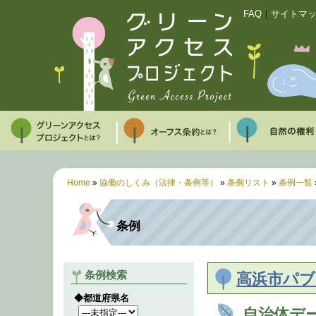
FAQ
｜
サイトマ
Home
»
協働のしくみ（法律・条例等）
»
条例リスト
»
条例一覧
条例
条例検索
高浜市パ
◆都道府県名
自治体デ