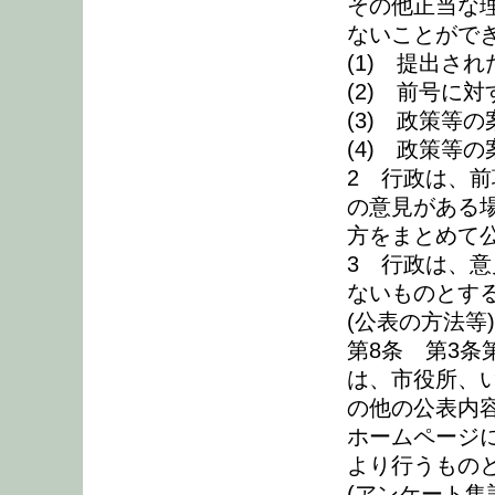
その他正当な
ないことがで
(1) 提出さ
(2) 前号に
(3) 政策等
(4) 政策等
2 行政は、
の意見がある
方をまとめて
3 行政は、
ないものとす
(公表の方法等)
第8条 第3条
は、市役所、
の他の公表内
ホームページ
より行うもの
(アンケート集