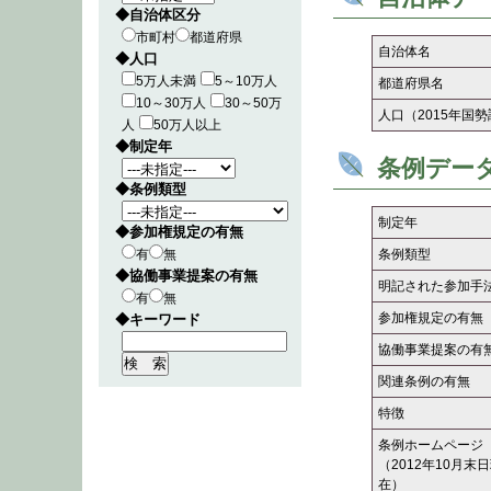
◆自治体区分
市町村
都道府県
自治体名
◆人口
5万人未満
5～10万人
都道府県名
10～30万人
30～50万
人口（2015年国
人
50万人以上
◆制定年
条例デー
◆条例類型
制定年
◆参加権規定の有無
有
無
条例類型
◆協働事業提案の有無
明記された参加手
有
無
参加権規定の有無
◆キーワード
協働事業提案の有
関連条例の有無
特徴
条例ホームページ
（2012年10月末
在）