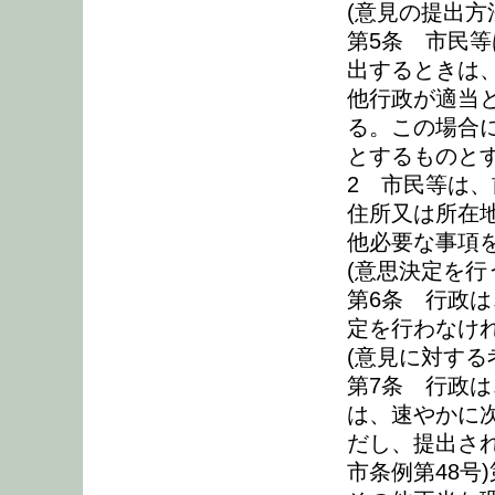
(意見の提出方
第5条 市民
出するときは
他行政が適当
る。この場合
とするものと
2 市民等は
住所又は所在地
他必要な事項
(意思決定を行
第6条 行政
定を行わなけ
(意見に対する
第7条 行政
は、速やかに
だし、提出さ
市条例第48号