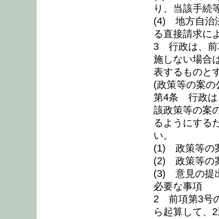
り、当該手続
(4) 地方自治
る直接請求に
3 行政は、
施しない場合
表するものと
(政策等の案の
第4条 行政
該政策等の案
るようにする
い。
(1) 政策等
(2) 政策等
(3) 意見の
必要な事項
2 前項第3
ら起算して、