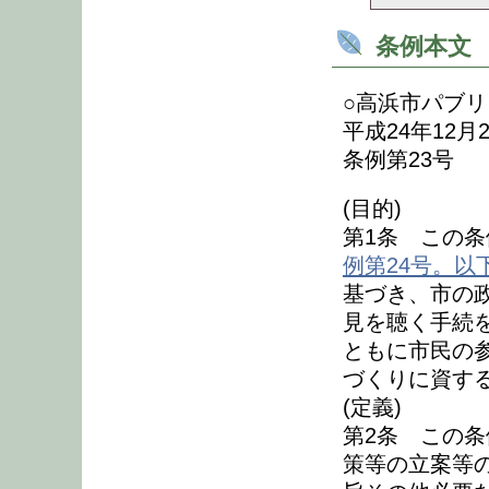
条例本文
○高浜市パブ
平成24年12月
条例第23号
(目的)
第1条 この条
例第24号。以
基づき、市の
見を聴く手続
ともに市民の
づくりに資す
(定義)
第2条 この
策等の立案等