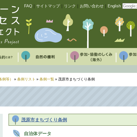
FAQ
｜
サイトマップ
｜
リンク
｜
お問い合わせ
｜
English
条例等）
»
条例リスト
»
条例一覧
» 茂原市まちづくり条例
茂原市まちづくり条例
自治体データ