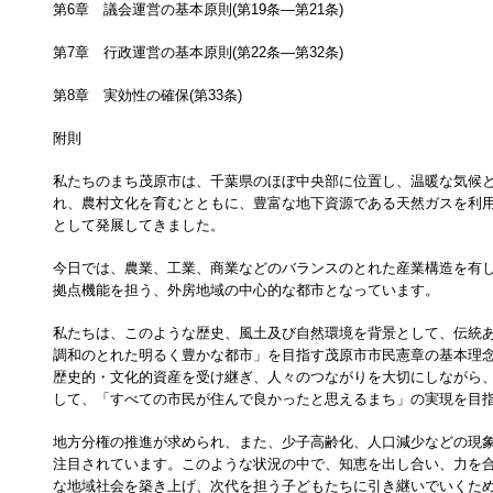
第6章 議会運営の基本原則(第19条―第21条)
第7章 行政運営の基本原則(第22条―第32条)
第8章 実効性の確保(第33条)
附則
私たちのまち茂原市は、千葉県のほぼ中央部に位置し、温暖な気候
れ、農村文化を育むとともに、豊富な地下資源である天然ガスを利
として発展してきました。
今日では、農業、工業、商業などのバランスのとれた産業構造を有
拠点機能を担う、外房地域の中心的な都市となっています。
私たちは、このような歴史、風土及び自然環境を背景として、伝統
調和のとれた明るく豊かな都市」を目指す茂原市市民憲章の基本理
歴史的・文化的資産を受け継ぎ、人々のつながりを大切にしながら
して、「すべての市民が住んで良かったと思えるまち」の実現を目
地方分権の推進が求められ、また、少子高齢化、人口減少などの現
注目されています。このような状況の中で、知恵を出し合い、力を
な地域社会を築き上げ、次代を担う子どもたちに引き継いでいくた