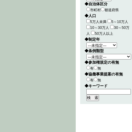
◆自治体区分
市町村
都道府県
◆人口
5万人未満
5～10万人
10～30万人
30～50万
人
50万人以上
◆制定年
◆条例類型
◆参加権規定の有無
有
無
◆協働事業提案の有無
有
無
◆キーワード