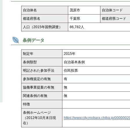
自治体名
茂原市
自治体コード
都道府県名
千葉県
都道府県コード
人口（2015年国勢調査）
86,782人
条例データ
制定年
2015年
条例類型
自治基本条例
明記された参加手法
住民投票
参加権規定の有無
有
協働事業提案の有無
無
関連条例の有無
無
特徴
条例ホームページ
（2012年10月末日現
https://www.city.mobara.chiba.jp/0000002
在）