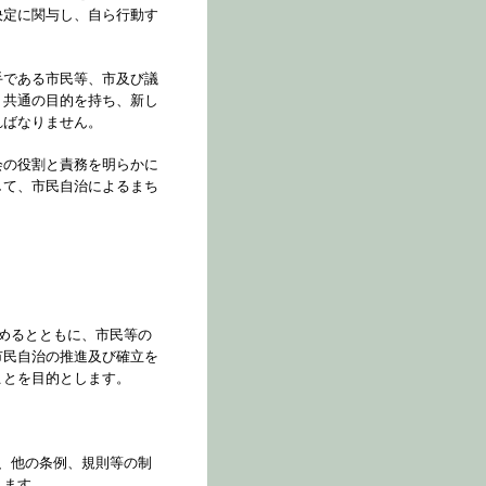
決定に関与し、自ら行動す
手である市民等、市及び議
、共通の目的を持ち、新し
ればなりません。
会の役割と責務を明らかに
して、市民自治によるまち
めるとともに、市民等の
市民自治の推進及び確立を
ことを目的とします。
、他の条例、規則等の制
します。