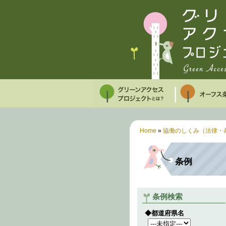
Home
»
協働のしくみ（法律・
条例
条例検索
◆都道府県名