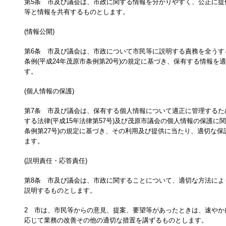
第5条 市及び議会は、市政に関する情報を分かりやすく、公正に提
等と情報を共有するものとします。
(情報公開)
第6条 市及び議会は、市政について市民等に説明する責務を全うす
条例(平成24年茂原市条例第20号)の規定に基づき、保有する情報を
す。
(個人情報の保護)
第7条 市及び議会は、保有する個人情報について適正に管理するた
する法律(平成15年法律第57号)及び茂原市議会の個人情報の保護に関
条例第27号)の規定に基づき、その利用及び提供に当たり、適切な
ます。
(説明責任・応答責任)
第8条 市及び議会は、市政に関することについて、適切な方法によ
説明するものとします。
2 市は、市民等からの意見、提案、要望等があったときは、速やか
応じて業務の改善その他の適切な措置を講ずるものとします。