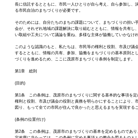
長に信託するとともに、市民一人ひとりが自ら考え、自ら参加し、
る市民自治のまちづくりが必要です。
そのためには、自分たちのまちの課題について、まちづくりの担い
会が、それぞれ地域の課題解決に取り組むとともに、情報を共有し
い取組や工夫について議論を重ね、多様な主体が協働していかなけ
このような認識のもと、私たちは、市民等の権利と役割、市及び議
するとともに、情報の共有、参加、協働をまちづくりの基本原則と
づくりを進めるため、ここに茂原市まちづくり条例を制定します。
第1章 総則
(目的)
第1条 この条例は、茂原市のまちづくりに関する基本的な事項を定
権利と役割、市及び議会の役割と責務を明らかにすることにより、
図り、もって全ての市民が住んで良かったと思えるまちを実現する
(条例の位置付け)
第2条 この条例は、茂原市のまちづくりの基本を定めるものであり
定改廃に当たっては、この条例に定める事項との整合を図るものと