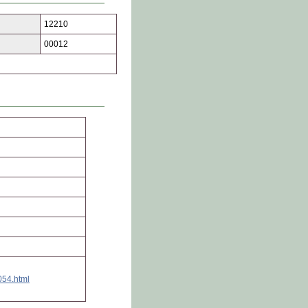
12210
00012
054.html