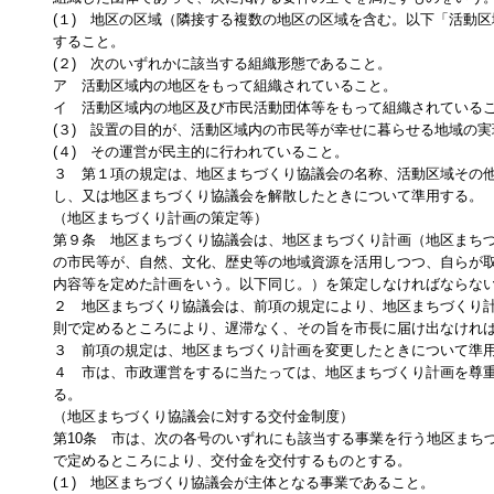
(１) 地区の区域（隣接する複数の地区の区域を含む。以下「活動
すること。
(２) 次のいずれかに該当する組織形態であること。
ア 活動区域内の地区をもって組織されていること。
イ 活動区域内の地区及び市民活動団体等をもって組織されている
(３) 設置の目的が、活動区域内の市民等が幸せに暮らせる地域の
(４) その運営が民主的に行われていること。
３ 第１項の規定は、地区まちづくり協議会の名称、活動区域その
し、又は地区まちづくり協議会を解散したときについて準用する。
（地区まちづくり計画の策定等）
第９条 地区まちづくり協議会は、地区まちづくり計画（地区まち
の市民等が、自然、文化、歴史等の地域資源を活用しつつ、自らが
内容等を定めた計画をいう。以下同じ。）を策定しなければならな
２ 地区まちづくり協議会は、前項の規定により、地区まちづくり
則で定めるところにより、遅滞なく、その旨を市長に届け出なけれ
３ 前項の規定は、地区まちづくり計画を変更したときについて準
４ 市は、市政運営をするに当たっては、地区まちづくり計画を尊
る。
（地区まちづくり協議会に対する交付金制度）
第10条 市は、次の各号のいずれにも該当する事業を行う地区まち
で定めるところにより、交付金を交付するものとする。
(１) 地区まちづくり協議会が主体となる事業であること。