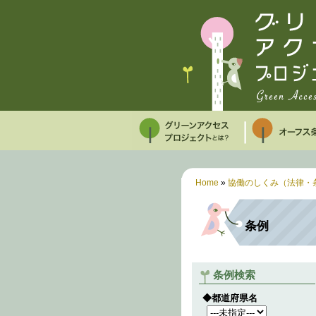
Home
»
協働のしくみ（法律・
条例
条例検索
◆都道府県名