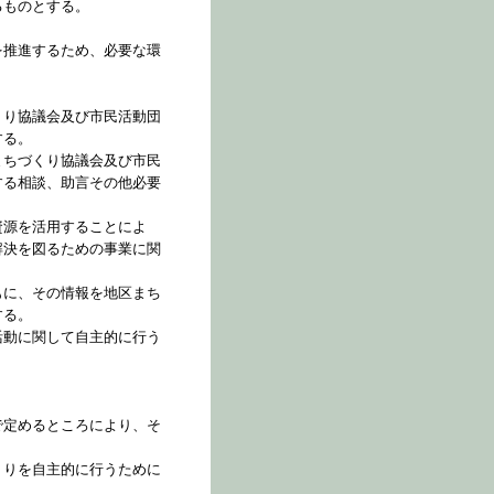
るものとする。
を推進するため、必要な環
くり協議会及び市民活動団
する。
まちづくり協議会及び市民
する相談、助言その他必要
資源を活用することによ
解決を図るための事業に関
もに、その情報を地区まち
する。
活動に関して自主的に行う
で定めるところにより、そ
くりを自主的に行うために
。