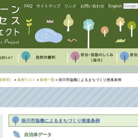
FAQ
｜
サイトマップ
｜
リンク
｜
お問い合わせ
｜
English
条例等）
»
条例リスト
»
条例一覧
» 掛川市協働によるまちづくり推進条例
掛川市協働によるまちづくり推進条例
自治体データ