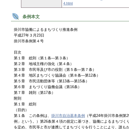
4.html
条例本文
掛川市協働によるまちづくり推進条例
平成27年３月23日
掛川市条例第４号
目次
第１章 総則（第１条―第３条）
第２章 地域主権の強化（第４条）
第３章 市民等及び市の役割（第５条―第７条）
第４章 地区まちづくり協議会（第８条―第12条）
第５章 市民活動団体等（第13条―第15条）
第６章 まちづくり協働会議（第16条）
第７章 雑則（第17条）
附則
第１章 総則
（目的）
第１条 この条例は、
掛川市自治基本条例
（平成24年掛川市条例第
例」という。）第26条第４項の規定に基づき、協働によるまちづく
を定め、市民等と市が連携してまちづくりを行うことにより、誰も