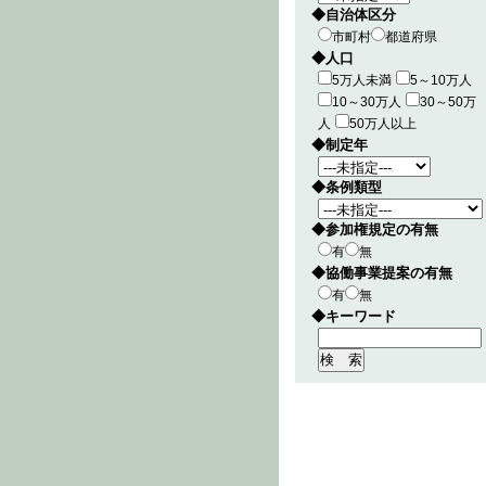
◆自治体区分
市町村
都道府県
◆人口
5万人未満
5～10万人
10～30万人
30～50万
人
50万人以上
◆制定年
◆条例類型
◆参加権規定の有無
有
無
◆協働事業提案の有無
有
無
◆キーワード