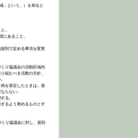
区域」という。）を単位と
こと。
実現にあること。
他規則で定める事項を変更
づくり協議会の活動区域内
取り組むべき活動の方針、
い。
計画を策定したときは、規
ばならない。
用する。
重するよう努めるものとす
づくり協議会に対し、規則