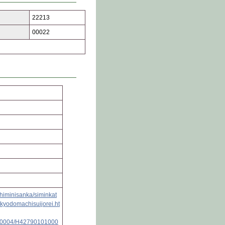
22213
00022
shiminisanka/siminkat
kyodomachisuijorei.ht
10004/H42790101000