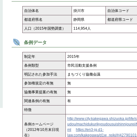
自治体名
掛川市
自治体コード
都道府県名
静岡県
都道府県コード
人口（2015年国勢調査）
114,954人
条例データ
制定年
2015年
条例類型
市民活動支援条例
明記された参加手法
まちづくり協働会議
参加権規定の有無
無
協働事業提案の有無
無
関連条例の有無
有
特徴
http://www.city.kakegawa.shizuoka.jp/life/
条例ホームページ
udou/machidukurikyoudousuishinnjourei/t
（2012年10月末日現
ml
https://en3-jg.d1-
在）
law.com/kakegawa/d1w_reiki/H4279010