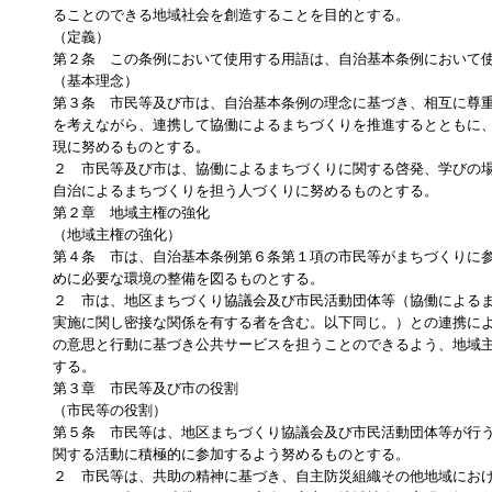
ることのできる地域社会を創造することを目的とする。
（定義）
第２条 この条例において使用する用語は、自治基本条例において
（基本理念）
第３条 市民等及び市は、自治基本条例の理念に基づき、相互に尊
を考えながら、連携して協働によるまちづくりを推進するとともに
現に努めるものとする。
２ 市民等及び市は、協働によるまちづくりに関する啓発、学びの
自治によるまちづくりを担う人づくりに努めるものとする。
第２章 地域主権の強化
（地域主権の強化）
第４条 市は、自治基本条例第６条第１項の市民等がまちづくりに
めに必要な環境の整備を図るものとする。
２ 市は、地区まちづくり協議会及び市民活動団体等（協働による
実施に関し密接な関係を有する者を含む。以下同じ。）との連携に
の意思と行動に基づき公共サービスを担うことのできるよう、地域
する。
第３章 市民等及び市の役割
（市民等の役割）
第５条 市民等は、地区まちづくり協議会及び市民活動団体等が行
関する活動に積極的に参加するよう努めるものとする。
２ 市民等は、共助の精神に基づき、自主防災組織その他地域にお