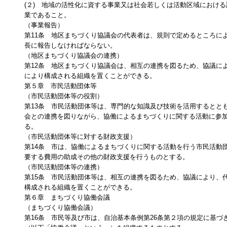
(２) 地域の活性化に資する事業又は社会若しくは活動区域におけ
業であること。
（事業報告）
第11条 地区まちづくり協議会の代表者は、規則で定めるところに
長に報告しなければならない。
（地区まちづくり協議会の連携）
第12条 地区まちづくり協議会は、相互の連携を図るため、協議に
により構成される組織を置くことができる。
第５章 市民活動団体等
（市民活動団体等の役割）
第13条 市民活動団体等は、専門的な知識及び技術を活用するとと
会との連携を図りながら、協働によるまちづくりに関する活動に参
る。
（市民活動団体等に対する財政支援）
第14条 市は、協働によるまちづくりに関する活動を行う市民活動
要する費用の助成その他の財政支援を行うものとする。
（市民活動団体等の連携）
第15条 市民活動団体等は、相互の連携を図るため、協議により、
構成される組織を置くことができる。
第６章 まちづくり協働会議
（まちづくり協働会議）
第16条 市民等及び市は、自治基本条例第26条第２項の規定に基づ