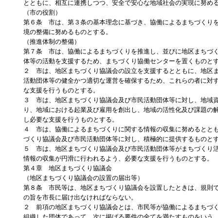
とともに、相互に連携しつつ、安全で安心な地域社会の実現に努め
（市の役割）
第６条 市は、第３条の基本理念に基づき、協働によるまちづくり
境の整備に努めるものとする。
（推進体制の整備）
第７条 市は、協働によるまちづくりを推進し、並びに地区まちづ
体等の活動を支援するため、まちづくり協働センターを置くものと
２ 市は、地区まちづくり協議会の設立を支援するとともに、地区
活動団体等の健全かつ適切な運営を確保するため、これらの者に対
な支援を行うものとする。
３ 市は、地区まちづくり協議会及び市民活動団体等に対し、地域
り、地域における起業及び雇用を創出し、地域の活性化及び課題の
し必要な支援を行うものとする。
４ 市は、協働によるまちづくりに関する情報の収集に努めるとと
づくり協議会及び市民活動団体等に対し、積極的に提供するものと
５ 市は、地区まちづくり協議会及び市民活動団体等がまちづくり
情報の収集が円滑に行われるよう、必要な支援を行うものとする。
第４章 地区まちづくり協議会
（地区まちづくり協議会の設置の届出等）
第８条 市民等は、地区まちづくり協議会を設置したときは、規則
の旨を市長に届け出なければならない。
２ 前項の地区まちづくり協議会とは、市民等が協働によるまちづ
組織した団体であって、次に掲げる要件の全てを満たすものをいう