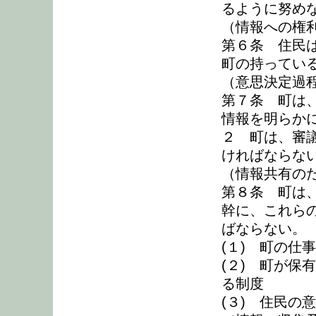
るように努め
（情報への権
第６条 住民
町の持ってい
（意思決定過
第７条 町は
情報を明らか
２ 町は、審
ければならな
（情報共有の
第８条 町は
幹に、これら
ばならない。
(１) 町の仕
(２) 町が保
る制度
(３) 住民の