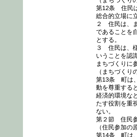
（まちづくり
第12条 住
総合的立場に
２ 住民は、
であることを
とする。
３ 住民は、
いうことを認
まちづくりに
（まちづくり
第13条 町
動を尊重する
経済的環境な
たす役割を重
ない。
第２節 住民
（住民参加の
第14条 町