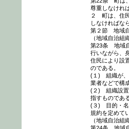
第22条 町
尊重しなけれ
２ 町は、住
しなければな
第２節 地域
（地域自治組
第23条 地
行いながら、
住民により設
のである。
(１) 組織が
業者などで構
(２) 組織設
指すものであ
(３) 目的・
規約を定めて
（地域自治組
第24条 地