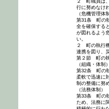
２ 町職員は
行に努めなけ
（危機管理体
第31条 町
全を確保する
が図れるよう
い。
２ 町の執行
連携を図り、
第２節 町の
（組織・体制
第32条 町
柔軟で迅速に
制の整備に努
（法務体制）
第33条 町
ため、法務に
積極的に行わ