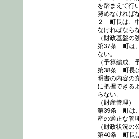
を踏まえて行
努めなければ
２ 町長は、
なければなら
（財政基盤の
第37条 町
ない。
（予算編成、
第38条 町
明書の内容の
に把握できる
らない。
（財産管理）
第39条 町
産の適正な管
（財政状況の
第40条 町