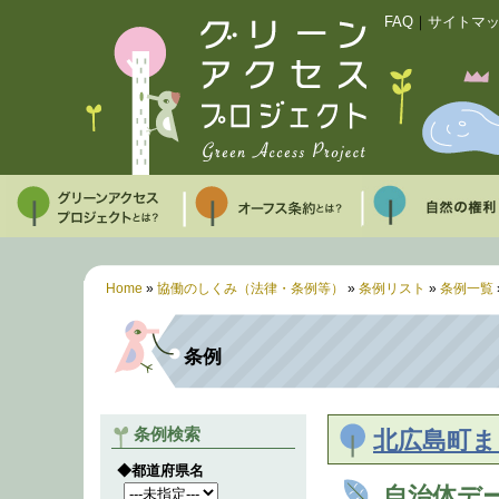
FAQ
｜
サイトマ
Home
»
協働のしくみ（法律・条例等）
»
条例リスト
»
条例一覧
条例
条例検索
北広島町ま
◆都道府県名
自治体デ