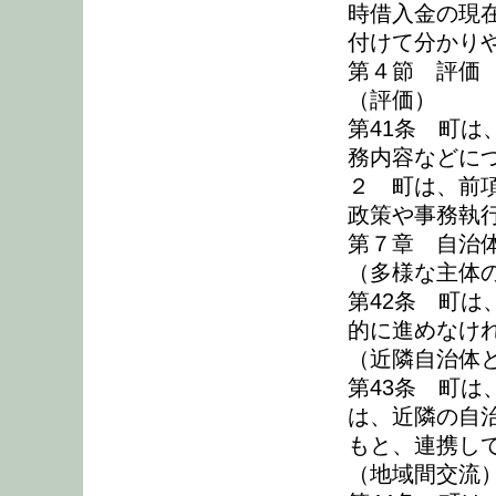
時借入金の現
付けて分かり
第４節 評価
（評価）
第41条 町
務内容などに
２ 町は、前
政策や事務執
第７章 自治
（多様な主体
第42条 町
的に進めなけ
（近隣自治体
第43条 町
は、近隣の自
もと、連携し
（地域間交流