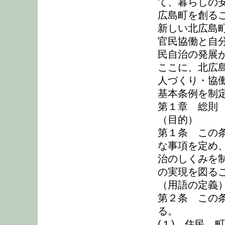
て、暮らしの
広島町を創る
新しい北広島
官民協働と自
民自治の発展
ここに、北広
人づくり・協
基本条例を制
第１章 総則
（目的）
第１条 この
な事項を定め
治のしくみを
の実現を図る
（用語の定義
第２条 この
る。
(１) 住民 