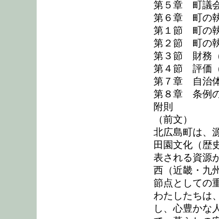
第５章 町議会
第６章 町の
第１節 町の執
第２節 町の執
第３節 財務（
第４節 評価（
第７章 自治体
第８章 条例の
附則
（前文）
北広島町は、
田園文化（歴
表される資源
西（近畿・九
節点としての
わたしたちは
し、心豊かな