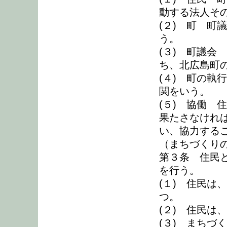
動する法人そ
(２) 町 町
う。
(３) 町議会
ち、北広島町
(４) 町の執
関をいう。
(５) 協働 
果たさなけれ
い、協力する
（まちづくり
第３条 住民
を行う。
(１) 住民は
つ。
(２) 住民は
(３) まちづ