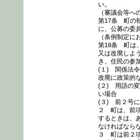
い。
（審議会等へ
第17条 町
に、公募の委
（条例制定に
第18条 町
又は改廃しよ
き、住民の参
(１) 関係法
改廃に政策的
(２) 用語の
い場合
(３) 前２号
２ 町は、前
するときは、
なければなら
３ 町は前２