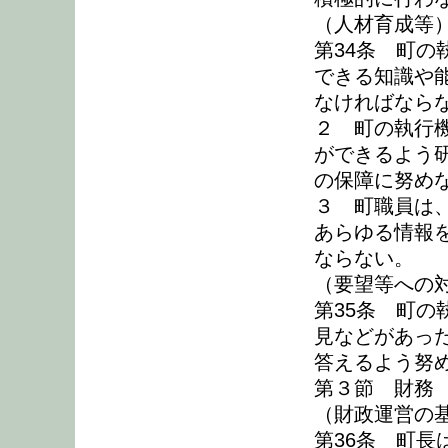
（人材育成等
第34条 町
できる知識や
なければなら
２ 町の執行
ができるよう
の保障に努め
３ 町職員は
あらゆる情報
ならない。
（要望等への
第35条 町
見などがあっ
答えるよう努
第３節 財務
（財政運営の
第36条 町