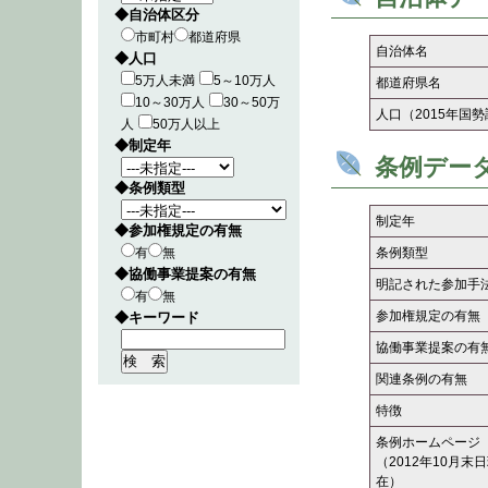
◆自治体区分
市町村
都道府県
自治体名
◆人口
5万人未満
5～10万人
都道府県名
10～30万人
30～50万
人口（2015年国
人
50万人以上
◆制定年
条例デー
◆条例類型
制定年
◆参加権規定の有無
有
無
条例類型
◆協働事業提案の有無
明記された参加手
有
無
参加権規定の有無
◆キーワード
協働事業提案の有
関連条例の有無
特徴
条例ホームページ
（2012年10月末
在）