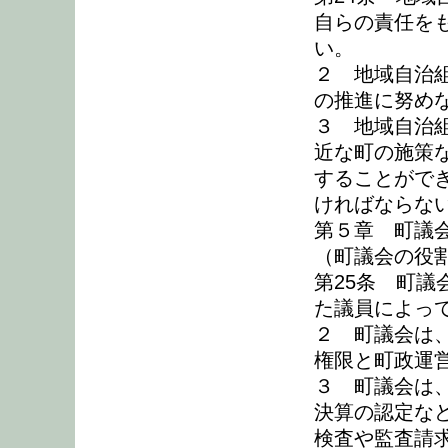
自らの責任を
い。
２ 地域自治
の推進に努め
３ 地域自治
近な町の施策
することがで
ければならな
第５章 町議
（町議会の役
第25条 町
た議員によっ
２ 町議会は
権限と町政運
３ 町議会は
決算の認定な
検査や監査請