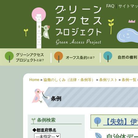
FAQ
｜
サイトマ
Home
»
協働のしくみ（法律・条例等）
»
条例リスト
»
条例一覧
条例
条例検索
【失効】伊
◆都道府県名
自治体デ