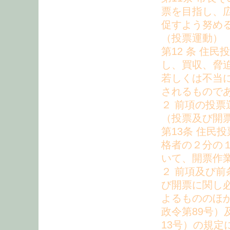
票を目指し、
促すよう努め
（投票運動）
第12 条 住
し、買収、脅
若しくは不当
されるもので
２ 前項の投
（投票及び開
第13条 住民
格者の２分の
いて、開票作
２ 前項及び
び開票に関し
よるもののほ
政令第89号）
13号）の規