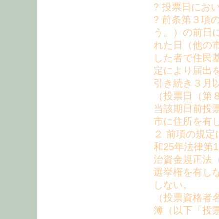
? 投票日にお
? 前条第３
う。）の前日
れた日（他の
した者で住民基
定により届出
引き続き３月
（投票日（第
当該期日前投
市に住所を有
２ 前項の規
和25年法律第
治資金規正法（
選挙権を有し
しない。
（投票資格者名
簿（以下「投