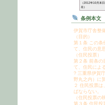
（2012年10月末
在）
条例本文
伊賀市庁舎整
（目的）
第１条 この
て、住民の意
（住民投票）
第２条 前条
て、住民によ
? 三重県伊賀
野丸之内）に
２ 住民投票
ばならない。
（住民投票の
第３条 住民