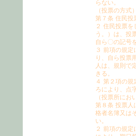
らない。
（投票の方式
第７条 住民
２ 住民投票
う。）は、投
自ら〇の記号
３ 前項の規
り、自ら投票
人は、規則で
きる。
４ 第２項の
ろにより、点
（投票所にお
第８条 投票
格者名簿又は
い。
２ 前項の規