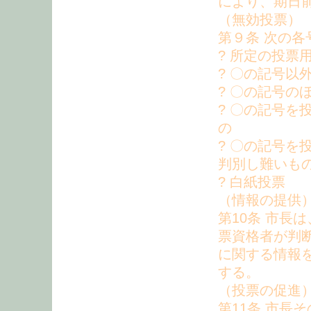
により、期日
（無効投票）
第９条 次の
? 所定の投票
? 〇の記号以
? 〇の記号の
? 〇の記号
の
? 〇の記号
判別し難いも
? 白紙投票
（情報の提供
第10条 市長
票資格者が判
に関する情報
する。
（投票の促進
第11条 市長