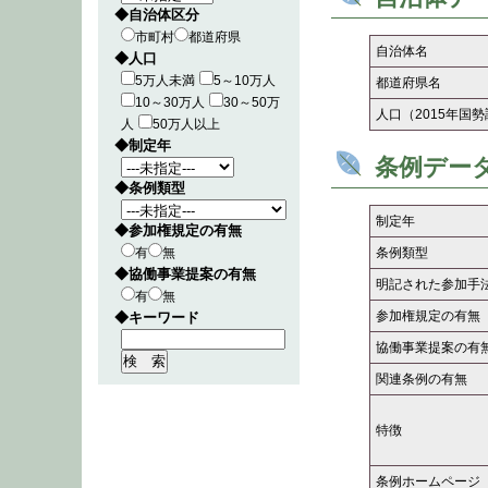
◆自治体区分
市町村
都道府県
自治体名
◆人口
5万人未満
5～10万人
都道府県名
10～30万人
30～50万
人口（2015年国
人
50万人以上
◆制定年
条例デー
◆条例類型
制定年
◆参加権規定の有無
有
無
条例類型
◆協働事業提案の有無
明記された参加手
有
無
参加権規定の有無
◆キーワード
協働事業提案の有
関連条例の有無
特徴
条例ホームページ