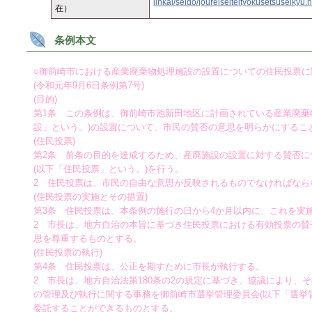
iinkai/seido/joureiseiteityokusetsuseikyu.
在）
条例本文
○御前崎市における産業廃棄物処理施設の設置についての住民投票に
(令和元年9月6日条例第7号)
(目的)
第1条 この条例は、御前崎市池新田地区に計画されている産業廃棄
設」という。)の設置について、市民の賛否の意思を明らかにするこ
(住民投票)
第2条 前条の目的を達成するため、産廃施設の設置に対する賛否に
(以下「住民投票」という。)を行う。
2 住民投票は、市民の自由な意思が反映されるものでなければなら
(住民投票の実施とその措置)
第3条 住民投票は、本条例の施行の日から4か月以内に、これを実
2 市長は、地方自治の本旨に基づき住民投票における有効投票の賛
思を尊重するものとする。
(住民投票の執行)
第4条 住民投票は、公正を期すために市長が執行する。
2 市長は、地方自治法第180条の2の規定に基づき、協議により、
の管理及び執行に関する事務を御前崎市選挙管理委員会(以下「選挙
委託することができるものとする。