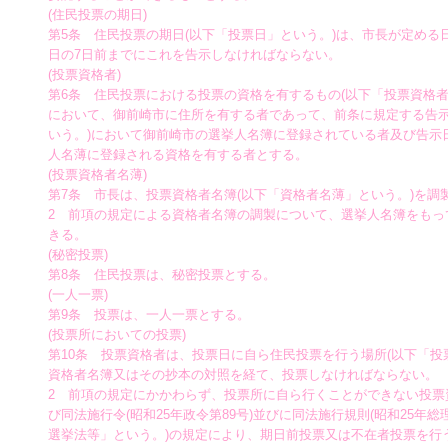
(住民投票の期日)
第5条 住民投票の期日(以下「投票日」という。)は、市長が定める
日の7日前までにこれを告示しなければならない。
(投票資格者)
第6条 住民投票における投票の資格を有するもの(以下「投票資格者
において、御前崎市に住所を有する者であって、前条に規定する告示
いう。)において御前崎市の選挙人名簿に登録されている者及び告示
人名薄に登録される資格を有する者とする。
(投票資格者名薄)
第7条 市長は、投票資格者名簿(以下「資格者名薄」という。)を調
2 前項の規定による資格者名簿の調製について、選挙人名簿をもっ
きる。
(秘密投票)
第8条 住民投票は、秘密投票とする。
(一人一票)
第9条 投票は、一人一票とする。
(投票所においての投票)
第10条 投票資格者は、投票日に自ら住民投票を行う場所(以下「投
資格者名簿又はその抄本の対照を経て、投票しなければならない。
2 前項の規定にかかわらず、投票所に自ら行くことができない投票
び同法施行令(昭和25年政令第89号)並びに同法施行規則(昭和25年総理
選挙法等」という。)の規定により、期日前投票又は不在者投票を行