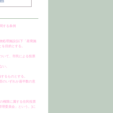
html
関する条例
物処理施設(以下「産廃施
とを目的とする。
ついて、市民による投票
ない。
施するものとする。
否のいずれか過半数の意
その権限に属する住民投票
管理委員会」という。)に