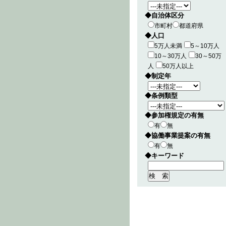
◆自治体区分
市町村
都道府県
◆人口
5万人未満
5～10万人
10～30万人
30～50万
人
50万人以上
◆制定年
◆条例類型
◆参加権規定の有無
有
無
◆協働事業提案の有無
有
無
◆キーワード