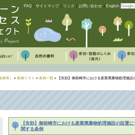
FAQ
｜
サイトマップ
｜
リンク
｜
お問い合わせ
｜
English
条例等）
»
条例リスト
»
条例一覧
» 【失効】御前崎市における産業廃棄物処理施設
【失効】御前崎市における産業廃棄物処理施設の設置に
関する条例