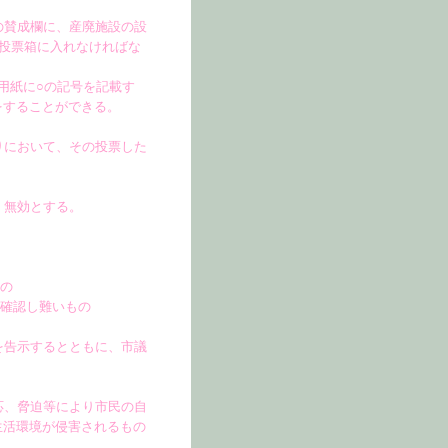
の賛成欄に、産廃施設の設
投票箱に入れなければな
用紙に○の記号を記載す
をすることができる。
りにおいて、その投票した
、無効とする。
もの
を確認し難いもの
を告示するとともに、市議
応、脅迫等により市民の自
生活環境が侵害されるもの