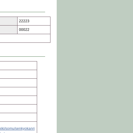
22223
00022
shiki/somu/senkyokanri