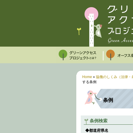
Home
»
協働のしくみ（法律・
する条例
条例
条例検索
◆都道府県名