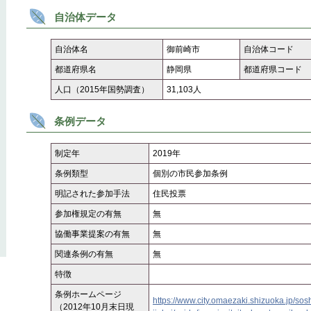
自治体データ
自治体名
御前崎市
自治体コード
都道府県名
静岡県
都道府県コード
人口（2015年国勢調査）
31,103人
条例データ
制定年
2019年
条例類型
個別の市民参加条例
明記された参加手法
住民投票
参加権規定の有無
無
協働事業提案の有無
無
関連条例の有無
無
特徴
条例ホームページ
https://www.city.omaezaki.shizuoka.jp/so
（2012年10月末日現