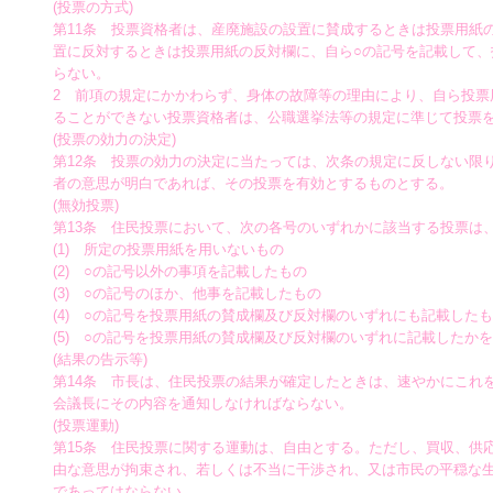
(投票の方式)
第11条 投票資格者は、産廃施設の設置に賛成するときは投票用紙
置に反対するときは投票用紙の反対欄に、自ら○の記号を記載して、
らない。
2 前項の規定にかかわらず、身体の故障等の理由により、自ら投票
ることができない投票資格者は、公職選挙法等の規定に準じて投票
(投票の効力の決定)
第12条 投票の効力の決定に当たっては、次条の規定に反しない限
者の意思が明白であれば、その投票を有効とするものとする。
(無効投票)
第13条 住民投票において、次の各号のいずれかに該当する投票は
(1) 所定の投票用紙を用いないもの
(2) ○の記号以外の事項を記載したもの
(3) ○の記号のほか、他事を記載したもの
(4) ○の記号を投票用紙の賛成欄及び反対欄のいずれにも記載した
(5) ○の記号を投票用紙の賛成欄及び反対欄のいずれに記載したか
(結果の告示等)
第14条 市長は、住民投票の結果が確定したときは、速やかにこれ
会議長にその内容を通知しなければならない。
(投票運動)
第15条 住民投票に関する運動は、自由とする。ただし、買収、供
由な意思が拘束され、若しくは不当に干渉され、又は市民の平穏な
であってはならない。