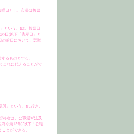
日曜日とし、市長は投票
」という。)は、投票日
の日(以下「告示日」と
日の前日において、選挙
製するものとする。
てこれに代えることがで
票所」という。)に行き、
資格者は、公職選挙法及
府令第13号)(以下「公職
うことができる。