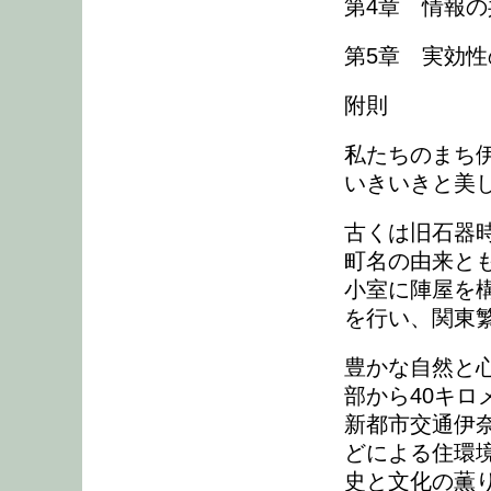
第4章 情報の共
第5章 実効性の
附則
私たちのまち
いきいきと美
古くは旧石器
町名の由来と
小室に陣屋を
を行い、関東
豊かな自然と
部から40キ
新都市交通伊奈
どによる住環
史と文化の薫