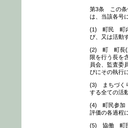
第3条 この
は、当該各号
(1) 町民 
び、又は活動
(2) 町 町
限を行う長を
員会、監査委
びにその執行
(3) まちづ
する全ての活
(4) 町民参
評価の各過程
(5) 協働 