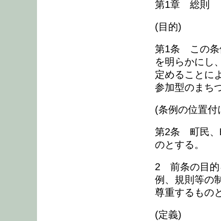
第1章 総則
(目的)
第1条 この
を明らかにし
定めることに
参加型のまち
(条例の位置付
第2条 町民
のとする。
2 前条の目
例、規則等の
尊重するもの
(定義)