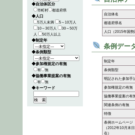
◆自治体区分
市町村
都道府県
自治体名
◆人口
5万人未満
5～10万人
都道府県名
10～30万人
30～50万
人口（2015年国
人
50万人以上
◆制定年
条例デー
◆条例類型
制定年
◆参加権規定の有無
有
無
条例類型
◆協働事業提案の有無
明記された参加手
有
無
参加権規定の有無
◆キーワード
協働事業提案の有
関連条例の有無
特徴
条例ホームページ
（2012年10月末
在）