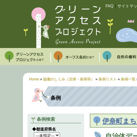
FAQ
｜
サイトマ
Home
»
協働のしくみ（法律・条例等）
»
条例リスト
»
条例一覧
条例
条例検索
伊奈町まち
◆都道府県名
自治体デ