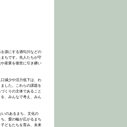
系を源にする酒匂川などの
たまちです。先人たちが守
統や産業を後世に引き継い
人口減少や活力低下は、わ
りました。これらの課題を
ちづくりの主体であること
りを、みんなで考え、みん
るおいのあるまち、文化の
まち、愛の輪が広がるまち
う子どもたちを育み、未来