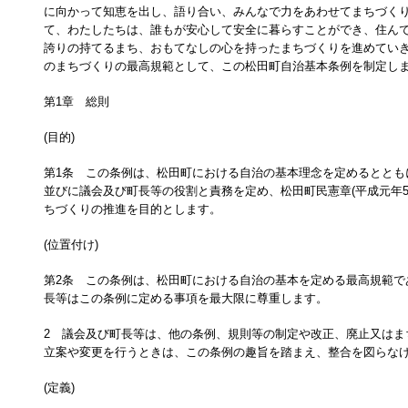
に向かって知恵を出し、語り合い、みんなで力をあわせてまちづく
て、わたしたちは、誰もが安心して安全に暮らすことができ、住ん
誇りの持てるまち、おもてなしの心を持ったまちづくりを進めてい
のまちづくりの最高規範として、この松田町自治基本条例を制定し
第1章 総則
(目的)
第1条 この条例は、松田町における自治の基本理念を定めるととも
並びに議会及び町長等の役割と責務を定め、松田町民憲章(平成元年5
ちづくりの推進を目的とします。
(位置付け)
第2条 この条例は、松田町における自治の基本を定める最高規範で
長等はこの条例に定める事項を最大限に尊重します。
2 議会及び町長等は、他の条例、規則等の制定や改正、廃止又はま
立案や変更を行うときは、この条例の趣旨を踏まえ、整合を図らな
(定義)