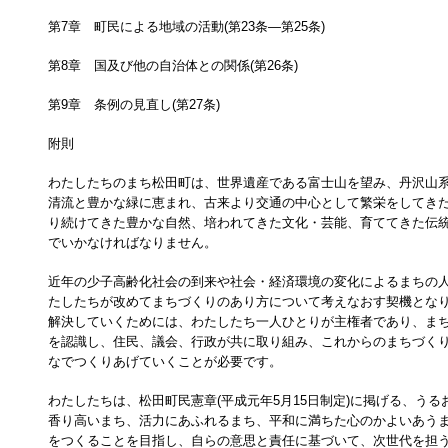
第7章 町民による地域の活動(第23条―第25条)
第8章 国及び他の自治体との関係(第26条)
第9章 条例の見直し(第27条)
附則
わたしたちのまち松田町は、世界遺産である富士山を望み、丹沢山
清流と豊かな緑に恵まれ、古来より交通の中心として繁栄をしてき
り続けてきた豊かな自然、培われてきた文化・芸能、育ててきた伝
でいかなければなりません。
近年の少子高齢化社会の到来や社会・経済環境の変化によるまちの
たしたちが改めてまちづくりのあり方について考えなおす契機とな
解決していくためには、わたしたち一人ひとりが主権者であり、ま
を認識し、住民、議会、行政が共に取り組み、これからのまちづく
なでつくりあげていくことが必要です。
わたしたちは、松田町民憲章(平成元年5月15日制定)に掲げる、う
香り高いまち、活力にあふれるまち、平和に満ちた心のかよいあう
をつくることを目指し、自らの意思と責任に基づいて、次世代を担