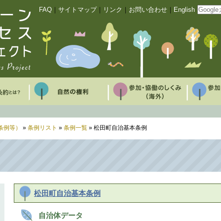
FAQ
｜
サイトマップ
｜
リンク
｜
お問い合わせ
｜
English
条例等）
»
条例リスト
»
条例一覧
» 松田町自治基本条例
松田町自治基本条例
自治体データ