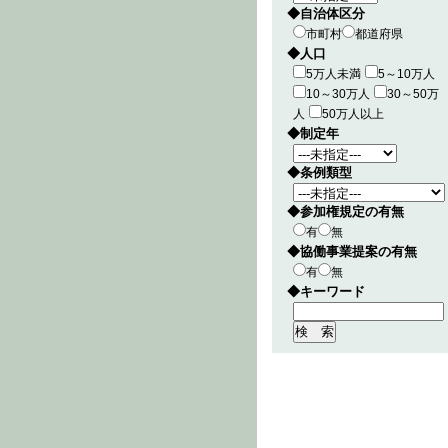
◆自治体区分
市町村
都道府県
◆人口
5万人未満
5～10万人
10～30万人
30～50万
人
50万人以上
◆制定年
◆条例類型
◆参加権規定の有無
有
無
◆協働事業提案の有無
有
無
◆キーワード