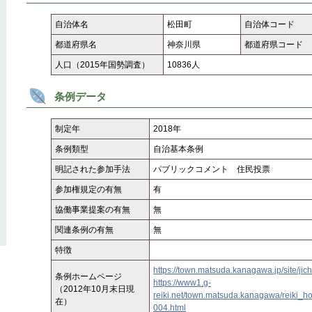
自治体名
松田町
自治体コード
都道府県名
神奈川県
都道府県コード
人口（2015年国勢調査）
10836人
条例データ
制定年
2018年
条例類型
自治基本条例
明記された参加手法
パブリックコメント 住民投票
参加権規定の有無
有
協働事業提案の有無
無
関連条例の有無
無
特徴
https://town.matsuda.kanagawa.jp/site/jich
条例ホームページ
https://www1.g-
（2012年10月末日現
reiki.net/town.matsuda.kanagawa/reiki
在）
004.html