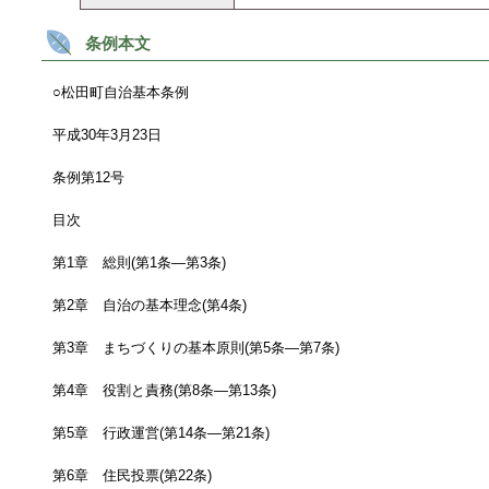
条例本文
○松田町自治基本条例
平成30年3月23日
条例第12号
目次
第1章 総則(第1条―第3条)
第2章 自治の基本理念(第4条)
第3章 まちづくりの基本原則(第5条―第7条)
第4章 役割と責務(第8条―第13条)
第5章 行政運営(第14条―第21条)
第6章 住民投票(第22条)