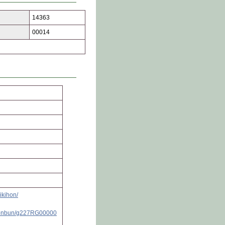
14363
00014
ikihon/
_honbun/g227RG00000