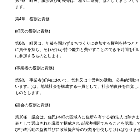
第7条 町民、議会及び町長等は、相互に連携、協力してまちづくり
ます。
第4章 役割と責務
(町民の役割と責務)
第8条 町民は、年齢を問わずまちづくりに参加する権利を持つとと
に責任を持ち、それぞれが持つ能力と費やすことのできる時間を用
に参加するものとします。
(事業者の役割と責務)
第9条 事業者(町内において、営利又は非営利の活動、公共的活動
います。)は、地域社会を構成する一員として、社会的責任を自覚し
ものとします。
(議会の役割と責務)
第10条 議会は、住民(本町の区域内に住所を有する者(法人は除きま
表として選出された議員で構成される議決機関であることを認識し
び行政活動の監視並びに政策提言等の役割を行使しなければなりま