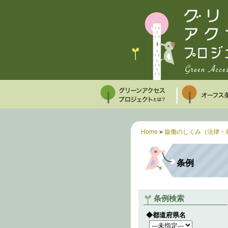
Home
»
協働のしくみ（法律・
条例
条例検索
◆都道府県名