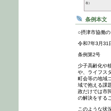
在）
条例本文
○摂津市協働
令和7年3月31
条例第2号
少子高齢化や
や、ライフス
町会等の地域
域で抱える課
政だけでは市
の解決をする
このような状