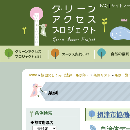
FAQ
｜
サイトマ
Home
»
協働のしくみ（法律・条例等）
»
条例リスト
»
条例一覧
条例
条例検索
摂津市協働
◆都道府県名
自治体デ