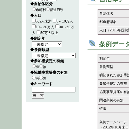
◆自治体区分
市町村
都道府県
自治体名
◆人口
5万人未満
5～10万人
都道府県名
10～30万人
30～50万
人口（2015年国
人
50万人以上
◆制定年
条例デー
◆条例類型
制定年
◆参加権規定の有無
有
無
条例類型
◆協働事業提案の有無
明記された参加手
有
無
参加権規定の有無
◆キーワード
協働事業提案の有
関連条例の有無
特徴
条例ホームページ
（2012年10月末