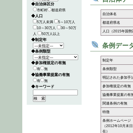
◆自治体区分
市町村
都道府県
自治体名
◆人口
5万人未満
5～10万人
都道府県名
10～30万人
30～50万
人口（2015年国
人
50万人以上
◆制定年
条例デー
◆条例類型
制定年
◆参加権規定の有無
有
無
条例類型
◆協働事業提案の有無
明記された参加手
有
無
参加権規定の有無
◆キーワード
協働事業提案の有
関連条例の有無
特徴
条例ホームページ
（2012年10月末
在）