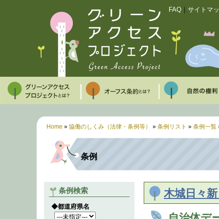
FAQ
｜
サイトマ
Home
»
協働のしくみ（法律・条例等）
»
条例リスト
»
条例一覧
条例
条例検索
木城日々新
◆都道府県名
自治体デ