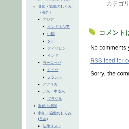
カテゴリ
参加・協働のしくみ
（海外）
アジア
インドネシア
コメント
中国
タイ
No comments y
フィリピン
インド
RSS
feed for c
ヨーロッパ
ドイツ
Sorry, the comm
フランス
アフリカ
北米・中南米
ブラジル
自然の権利
参加・協働のしくみ
(日本)
法律リスト