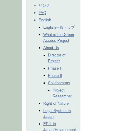
リンク
FAQ
English
Englishー仮トップ
What is the Green
Access Project
About Us
Director of
Project
Phase I
Phase II
Collaborators
Project
Researcher
Right of Nature
Legal System in
Japan
EPIL in
Japan(Environment