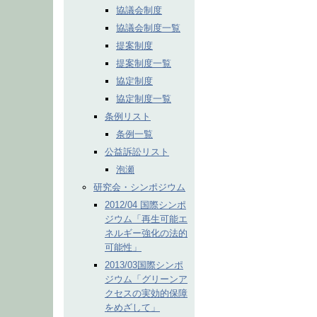
協議会制度
協議会制度一覧
提案制度
提案制度一覧
協定制度
協定制度一覧
条例リスト
条例一覧
公益訴訟リスト
泡瀬
研究会・シンポジウム
2012/04 国際シンポ
ジウム「再生可能エ
ネルギー強化の法的
可能性」
2013/03国際シンポ
ジウム「グリーンア
クセスの実効的保障
をめざして」