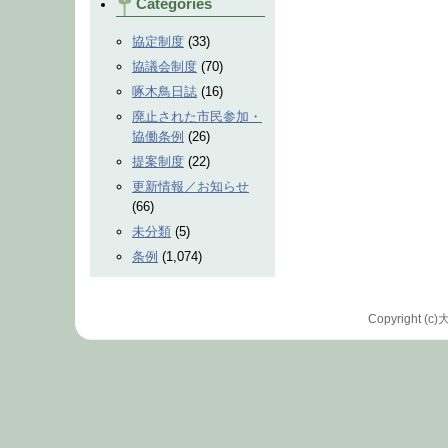
Categories
協定制度
(33)
協議会制度
(70)
啄木鳥日誌
(16)
廃止された市民参加・
協働条例
(26)
提案制度
(22)
更新情報／お知らせ
(66)
未分類
(5)
条例
(1,074)
Copyrigh