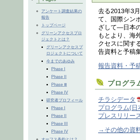
去る2013年3
アンケート調査結果の
報告
て、国際シン
トップページ
ざして―日本
グリーンアクセスプロ
もとより、海
ジェクトとは？
クセスに関す
グリーンアクセスプ
告資料と予稿
ロジェクトについて
今までのあゆみ
報告資料・予
Phase I
Phase II
プログラ
Phase Ⅲ
Phase IV
チラシデータ
研究者プロフィール
プログラム(日本語
Phase I
プレスリリー
Phase II
Phase III
→その他の資
Phase IV
オーフス条約とは？