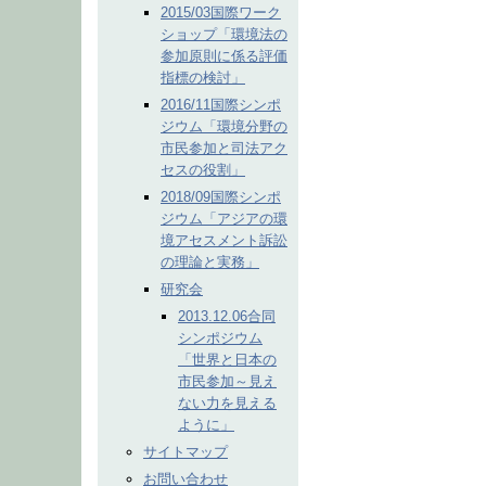
2015/03国際ワーク
ショップ「環境法の
参加原則に係る評価
指標の検討」
2016/11国際シンポ
ジウム「環境分野の
市民参加と司法アク
セスの役割」
2018/09国際シンポ
ジウム「アジアの環
境アセスメント訴訟
の理論と実務」
研究会
2013.12.06合同
シンポジウム
「世界と日本の
市民参加～見え
ない力を見える
ように」
サイトマップ
お問い合わせ