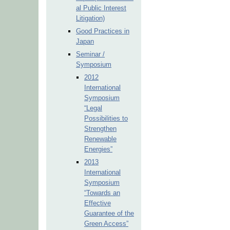
al Public Interest
Litigation)
Good Practices in
Japan
Seminar /
Symposium
2012
International
Symposium
“Legal
Possibilities to
Strengthen
Renewable
Energies”
2013
International
Symposium
“Towards an
Effective
Guarantee of the
Green Access”