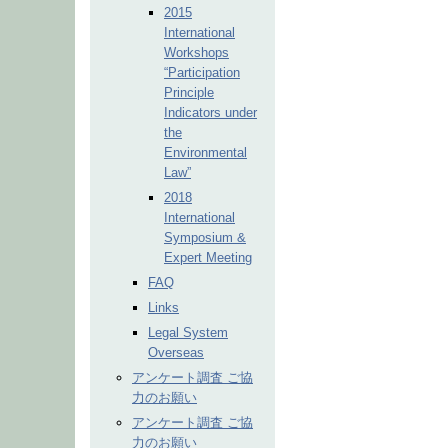
2015
International
Workshops
“Participation
Principle
Indicators under
the
Environmental
Law”
2018
International
Symposium &
Expert Meeting
FAQ
Links
Legal System
Overseas
アンケート調査 ご協
力のお願い
アンケート調査 ご協
力のお願い