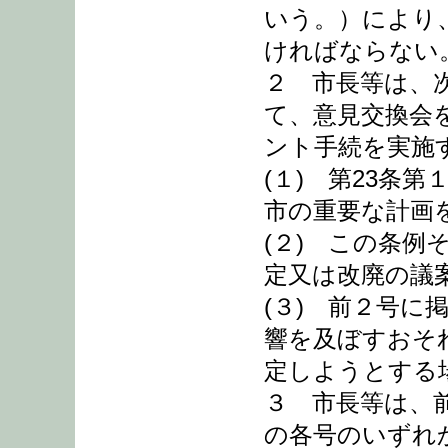
いう。）により
ければならない
２ 市長等は、
て、意見交換会
ント手続を実施
(１) 第23条
市の重要な計画
(２) この条
定又は改廃の議
(３) 前２号
響を及ぼすおそ
定しようとする
３ 市長等は、
の各号のいずれ