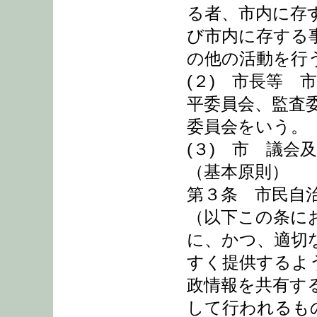
る者、市内に存
び市内に存する
の他の活動を行
(２) 市長等 
平委員会、監査
委員会をいう。
(３) 市 議会
（基本原則）
第３条 市民自
（以下この条に
に、かつ、適切
すく提供するよ
政情報を共有す
して行われるも