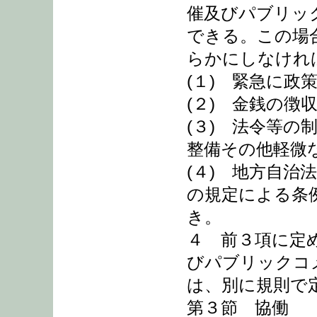
催及びパブリッ
できる。この場
らかにしなけれ
(１) 緊急に政
(２) 金銭の
(３) 法令等
整備その他軽微
(４) 地方自治
の規定による条
き。
４ 前３項に定
びパブリックコ
は、別に規則で
第３節 協働