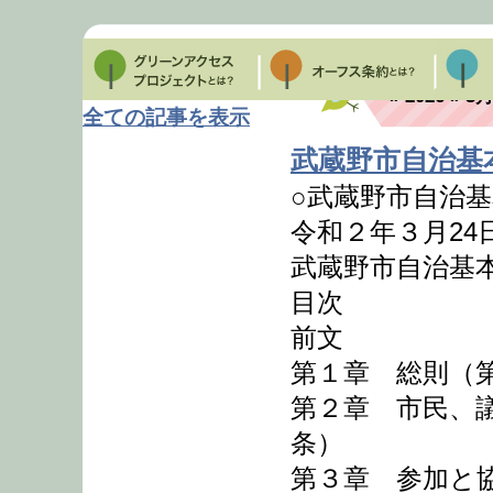
» 2026 » 3
全ての記事を表示
武蔵野市自治基
○武蔵野市自治
令和２年３月24
武蔵野市自治基
目次
前文
第１章 総則（
第２章 市民、
条）
第３章 参加と