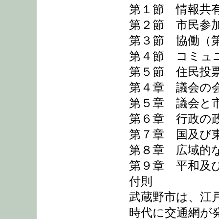
第１節 情報共有
第２節 市民参加
第３節 協働（第
第４節 コミュニ
第５節 住民投票
第４章 議会の会
第５章 議会と市
第６章 行政の政
第７章 国及び
第８章 広域的な
第９章 平和及び
付則
武蔵野市は、江
時代に交通網が