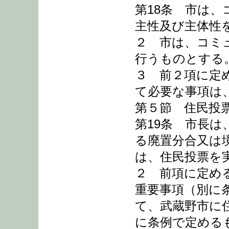
第18条 市は
主性及び主体性
２ 市は、コミ
行うものとする
３ 前２項に定
て必要な事項は
第５節 住民投
第19条 市長
る廃置分合又は
は、住民投票を
２ 前項に定め
重要事項（別に
て、武蔵野市に
に条例で定める