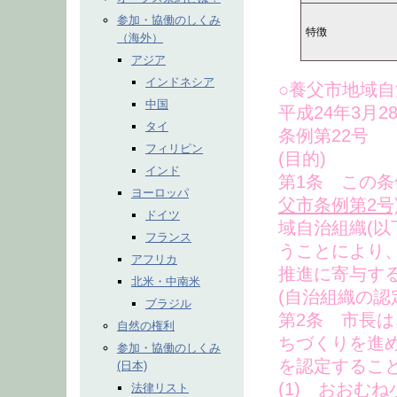
参加・協働のしくみ
特徴
（海外）
アジア
インドネシア
○養父市地域
中国
平成24年3月2
タイ
条例第22号
フィリピン
(目的)
インド
第1条 この条
ヨーロッパ
父市条例第2号
ドイツ
域自治組織(以
フランス
うことにより
アフリカ
推進に寄与す
北米・中南米
(自治組織の認
ブラジル
第2条 市長
自然の権利
ちづくりを進
参加・協働のしくみ
を認定するこ
(日本)
(1) おおむ
法律リスト