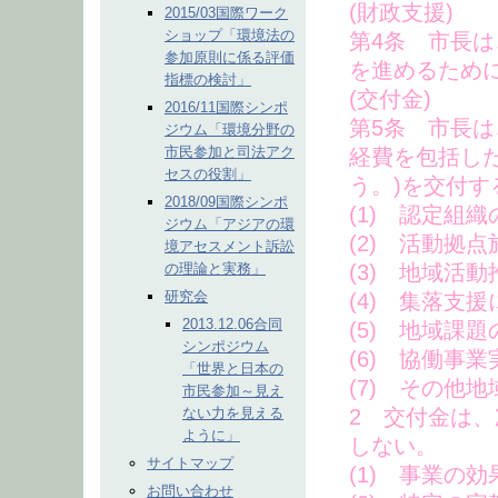
(財政支援)
2015/03国際ワーク
ショップ「環境法の
第4条 市長
参加原則に係る評価
を進めるため
指標の検討」
(交付金)
2016/11国際シンポ
第5条 市長
ジウム「環境分野の
市民参加と司法アク
経費を包括し
セスの役割」
う。)を交付す
2018/09国際シンポ
(1) 認定組
ジウム「アジアの環
(2) 活動拠
境アセスメント訴訟
の理論と実務」
(3) 地域活
研究会
(4) 集落支
2013.12.06合同
(5) 地域課
シンポジウム
(6) 協働事
「世界と日本の
(7) その他
市民参加～見え
ない力を見える
2 交付金は
ように」
しない。
サイトマップ
(1) 事業の
お問い合わせ