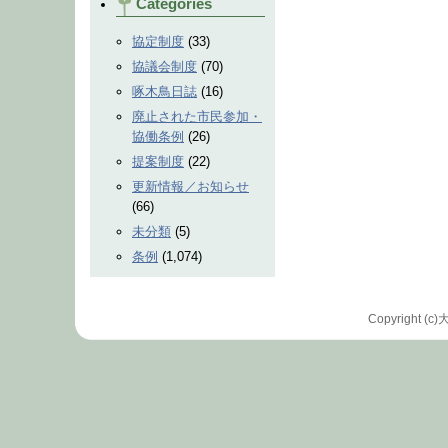
Categories
協定制度
(33)
協議会制度
(70)
啄木鳥日誌
(16)
廃止された市民参加・
協働条例
(26)
提案制度
(22)
更新情報／お知らせ
(66)
未分類
(5)
条例
(1,074)
Copyrigh