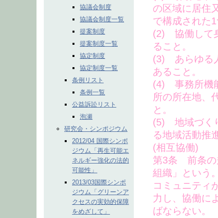
の区域に居住
協議会制度
協議会制度一覧
で構成された
提案制度
(2) 協働し
提案制度一覧
ること。
協定制度
(3) あらゆ
協定制度一覧
あること。
条例リスト
(4) 事務所
条例一覧
所の所在地、
公益訴訟リスト
と。
泡瀬
(5) 地域づ
研究会・シンポジウム
る地域活動推
2012/04 国際シンポ
(相互協働)
ジウム「再生可能エ
第3条 前条
ネルギー強化の法的
可能性」
組織」という
2013/03国際シンポ
コミュニティ
ジウム「グリーンア
力し、協働に
クセスの実効的保障
ばならない。
をめざして」