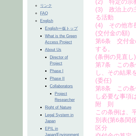
(2) 特定の
リンク
(3) 政治上
FAQ
る活動
English
(4) その他
Englishー仮トップ
(交付金の額)
What is the Green
第6条 交付
Access Project
する。
About Us
(条例の見直し)
Director of
Project
第7条 この
Phase I
し、その結果
Phase II
(委任)
Collaborators
第8条 この
Project
し必要な事項
Researcher
附 則
Right of Nature
この条例は、平
Legal System in
別表(第6条関係
Japan
区分
EPIL in
Japan(Environment
交付金の算定