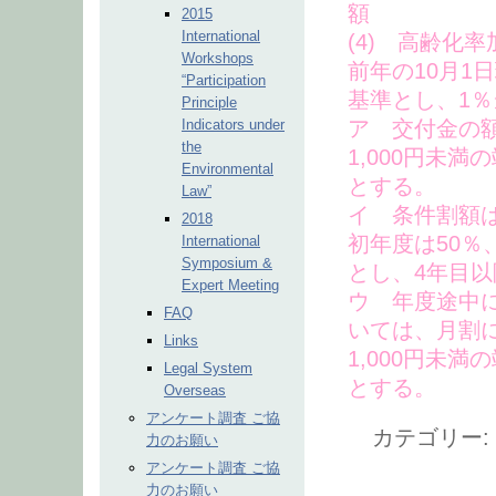
額
2015
International
(4) 高齢化
Workshops
前年の10月1
“Participation
基準とし、1％
Principle
Indicators under
ア 交付金の
the
1,000円未
Environmental
とする。
Law”
イ 条件割額
2018
初年度は50％
International
Symposium &
とし、4年目以
Expert Meeting
ウ 年度途中
FAQ
いては、月割
Links
1,000円未
Legal System
とする。
Overseas
アンケート調査 ご協
カテゴリー:
力のお願い
アンケート調査 ご協
力のお願い