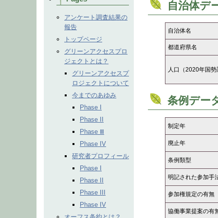
自治体デ
アンケート調査結果の
報告
自治体名
トップページ
都道府県名
グリーンアクセスプロ
ジェクトとは？
人口（2020年国
グリーンアクセスプ
ロジェクトについて
今までのあゆみ
条例デー
Phase I
Phase II
制定年
Phase Ⅲ
廃止年
Phase IV
研究者プロフィール
条例類型
Phase I
明記された参加手
Phase II
Phase III
参加権規定の有無
Phase IV
協働事業提案の有
オーフス条約とは？