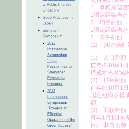
al Public Interest
1 事務局運営
Litigation)
1認定組織当たり2
Good Practices in
2 均等割額
Japan
1認定組織当たり1
Seminar /
Symposium
3 条件割額
2012
(1)～(4)の合
International
Symposium
(1) 人口割額
“Legal
前年の10月1
Possibilities to
構成する区域内
Strengthen
Renewable
(2) 世帯割額
Energies”
前年の10月1
2013
認定組織を構成
International
額
Symposium
“Towards an
(3) 面積割額
Effective
毎年1月1日
Guarantee of the
目(山林等を除
Green Access”