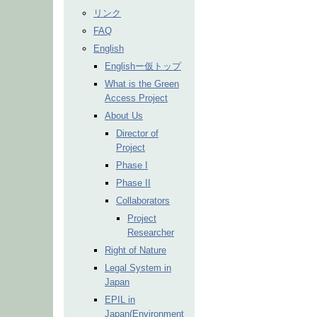
リンク
FAQ
English
Englishー仮トップ
What is the Green
Access Project
About Us
Director of
Project
Phase I
Phase II
Collaborators
Project
Researcher
Right of Nature
Legal System in
Japan
EPIL in
Japan(Environment