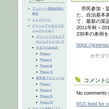
市民参加・協
アンケート調査結果の
報告
た。自治基本
トップページ
て、最新の策
グリーンアクセスプロ
2011年秋～
ジェクトとは？
230本の条例
グリーンアクセスプ
ロジェクトについて
https://greenac
今までのあゆみ
Phase I
カテゴリ
Phase II
Phase Ⅲ
Phase IV
研究者プロフィール
コメント
Phase I
Phase II
No comments y
Phase III
Phase IV
RSS
feed for c
オーフス条約とは？