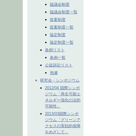
協議会制度
協議会制度一覧
提案制度
提案制度一覧
協定制度
協定制度一覧
条例リスト
条例一覧
公益訴訟リスト
泡瀬
研究会・シンポジウム
2012/04 国際シンポ
ジウム「再生可能エ
ネルギー強化の法的
可能性」
2013/03国際シンポ
ジウム「グリーンア
クセスの実効的保障
をめざして」