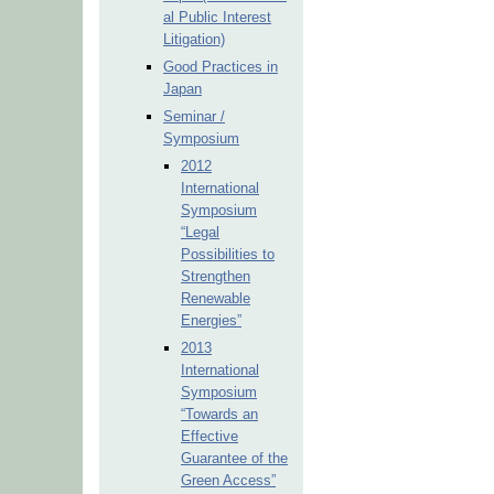
al Public Interest
Litigation)
Good Practices in
Japan
Seminar /
Symposium
2012
International
Symposium
“Legal
Possibilities to
Strengthen
Renewable
Energies”
2013
International
Symposium
“Towards an
Effective
Guarantee of the
Green Access”