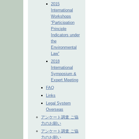
2015
International
Workshops
“Participation
Principle
Indicators under
the
Environmental
Law”
2018
International
Symposium &
Expert Meeting
FAQ
Links
Legal System
Overseas
アンケート調査 ご協
力のお願い
アンケート調査 ご協
力のお願い