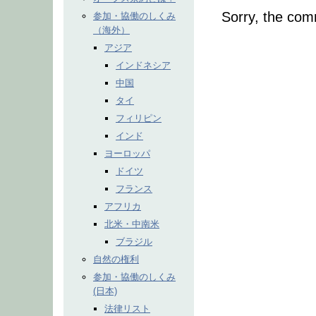
Sorry, the comm
参加・協働のしくみ
（海外）
アジア
インドネシア
中国
タイ
フィリピン
インド
ヨーロッパ
ドイツ
フランス
アフリカ
北米・中南米
ブラジル
自然の権利
参加・協働のしくみ
(日本)
法律リスト