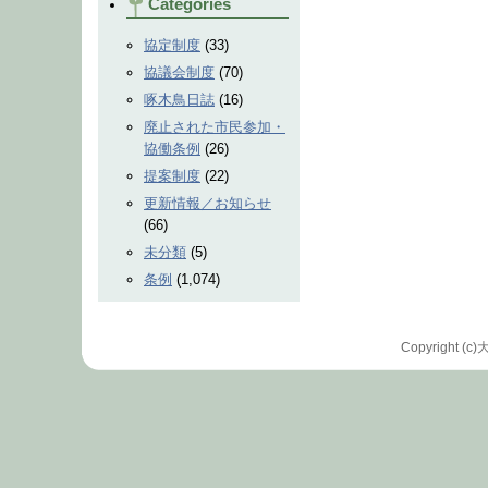
Categories
協定制度
(33)
協議会制度
(70)
啄木鳥日誌
(16)
廃止された市民参加・
協働条例
(26)
提案制度
(22)
更新情報／お知らせ
(66)
未分類
(5)
条例
(1,074)
Copyrigh