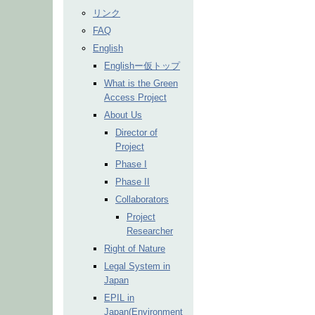
リンク
FAQ
English
Englishー仮トップ
What is the Green
Access Project
About Us
Director of
Project
Phase I
Phase II
Collaborators
Project
Researcher
Right of Nature
Legal System in
Japan
EPIL in
Japan(Environment