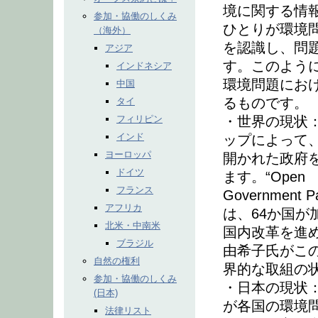
境に関する情
参加・協働のしくみ
ひとりが環境
（海外）
を認識し、問
アジア
す。このよう
インドネシア
環境問題にお
中国
るものです。
タイ
フィリピン
・世界の現状
インド
ップによって
ヨーロッパ
開かれた政府
ドイツ
ます。“Open
フランス
Governmen
アフリカ
は、64か国が
北米・中南米
国内改革を進
ブラジル
由希子氏がこ
自然の権利
界的な取組の
参加・協働のしくみ
・日本の現状：
(日本)
が各国の環境
法律リスト