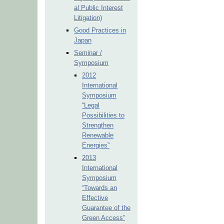
al Public Interest
Litigation)
Good Practices in
Japan
Seminar /
Symposium
2012
International
Symposium
“Legal
Possibilities to
Strengthen
Renewable
Energies”
2013
International
Symposium
“Towards an
Effective
Guarantee of the
Green Access”