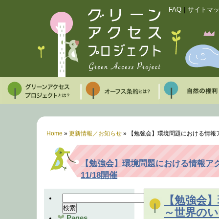
FAQ
｜
サイトマ
Home
»
更新情報／お知らせ
»
【勉強会】環境問題における情報ア
【勉強会】環境問題における情報ア
11/18開催
【勉強会】
～世界のい
Pages