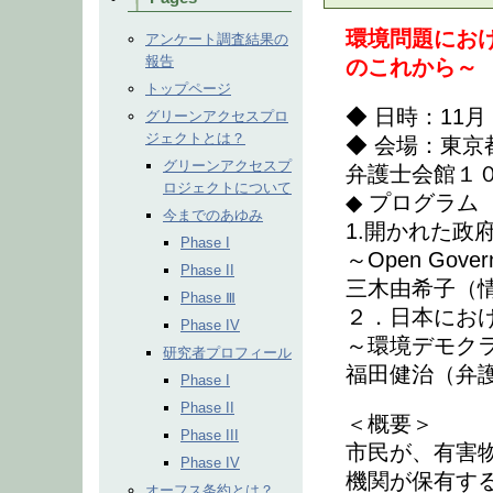
環境問題にお
アンケート調査結果の
報告
のこれから～
トップページ
◆ 日時：11月 1
グリーンアクセスプロ
ジェクトとは？
◆ 会場：東京都
グリーンアクセスプ
弁護士会館１
ロジェクトについて
◆ プログラム
今までのあゆみ
1.開かれた政
Phase I
～Open Gove
Phase II
三木由希子（
Phase Ⅲ
２．日本にお
Phase IV
～環境デモク
研究者プロフィール
福田健治（弁
Phase I
Phase II
＜概要＞
Phase III
市民が、有害
Phase IV
機関が保有す
オーフス条約とは？