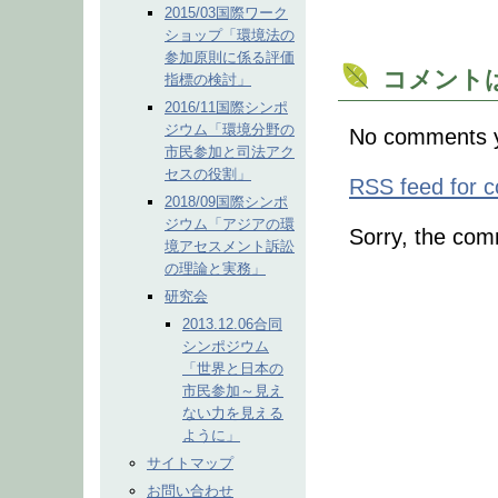
2015/03国際ワーク
ショップ「環境法の
参加原則に係る評価
コメント
指標の検討」
2016/11国際シンポ
ジウム「環境分野の
No comments y
市民参加と司法アク
セスの役割」
RSS
feed for c
2018/09国際シンポ
ジウム「アジアの環
Sorry, the comm
境アセスメント訴訟
の理論と実務」
研究会
2013.12.06合同
シンポジウム
「世界と日本の
市民参加～見え
ない力を見える
ように」
サイトマップ
お問い合わせ