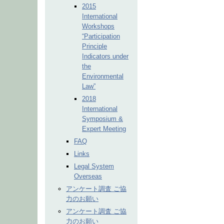
2015
International
Workshops
“Participation
Principle
Indicators under
the
Environmental
Law”
2018
International
Symposium &
Expert Meeting
FAQ
Links
Legal System
Overseas
アンケート調査 ご協
力のお願い
アンケート調査 ご協
力のお願い