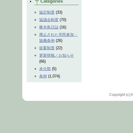
Categories
協定制度
(33)
協議会制度
(70)
啄木鳥日誌
(16)
廃止された市民参加・
協働条例
(26)
提案制度
(22)
更新情報／お知らせ
(66)
未分類
(5)
条例
(1,074)
Copyrigh