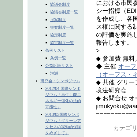
における市民
協議会制度
シー指標（ED
協議会制度一覧
を作成し、各
提案制度
ス権に関する
提案制度一覧
の評価を実施
協定制度
報告します。
協定制度一覧
>
条例リスト
◆ 参加費 無
条例一覧
◆ 主催
オーフ
公益訴訟リスト
泡瀬
（オーフス・
研究会・シンポジウム
◆ 共催 グリ
2012/04 国際シンポ
境法研究会
ジウム「再生可能エ
◆ お問合せ オ
ネルギー強化の法的
jimukyoku@aa
可能性」
===========
2013/03国際シンポ
ジウム「グリーンア
クセスの実効的保障
カテゴリ
をめざして」