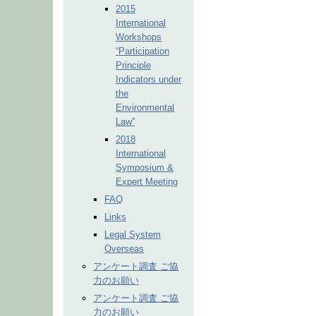
2015
International
Workshops
“Participation
Principle
Indicators under
the
Environmental
Law”
2018
International
Symposium &
Expert Meeting
FAQ
Links
Legal System
Overseas
アンケート調査 ご協
力のお願い
アンケート調査 ご協
力のお願い