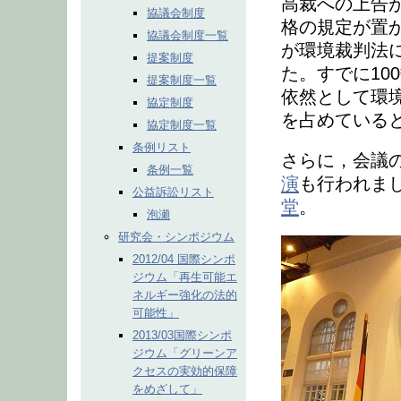
高裁への上告
協議会制度
格の規定が置
協議会制度一覧
が環境裁判法
提案制度
た。すでに10
提案制度一覧
依然として環
協定制度
を占めている
協定制度一覧
条例リスト
さらに，会議
条例一覧
演
も行われま
公益訴訟リスト
堂
。
泡瀬
研究会・シンポジウム
2012/04 国際シンポ
ジウム「再生可能エ
ネルギー強化の法的
可能性」
2013/03国際シンポ
ジウム「グリーンア
クセスの実効的保障
をめざして」