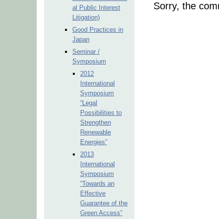
Sorry, the comm
al Public Interest
Litigation)
Good Practices in
Japan
Seminar /
Symposium
2012
International
Symposium
“Legal
Possibilities to
Strengthen
Renewable
Energies”
2013
International
Symposium
“Towards an
Effective
Guarantee of the
Green Access”