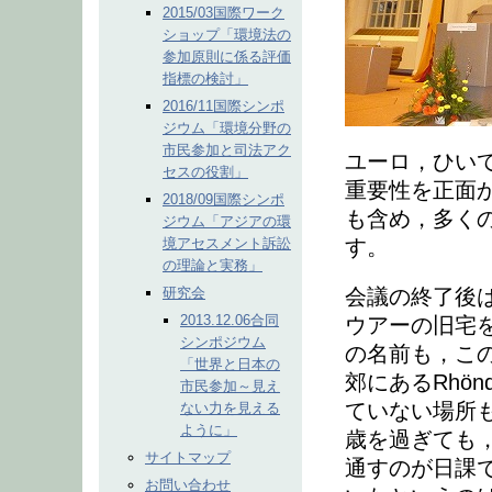
2015/03国際ワーク
ショップ「環境法の
参加原則に係る評価
指標の検討」
2016/11国際シンポ
ジウム「環境分野の
市民参加と司法アク
ユーロ，ひい
セスの役割」
重要性を正面
2018/09国際シンポ
も含め，多く
ジウム「アジアの環
境アセスメント訴訟
す。
の理論と実務」
研究会
会議の終了後
2013.12.06合同
ウアーの旧宅
シンポジウム
の名前も，こ
「世界と日本の
郊にあるRhö
市民参加～見え
ていない場所
ない力を見える
ように」
歳を過ぎても
サイトマップ
通すのが日課
お問い合わせ