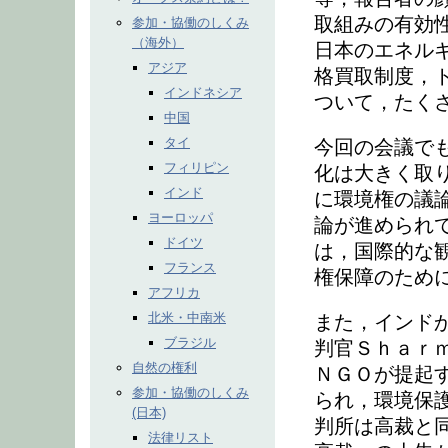
取組みの有効
参加・協働のしくみ
（海外）
日本のエネル
アジア
格買取制度，
インドネシア
ついて，たく
中国
タイ
今回の会議で
フィリピン
化は大きく取
インド
に環境権の議
ヨーロッパ
論が進められ
ドイツ
は，国際的な
フランス
権保障のため
アフリカ
北米・中南米
また，インド
ブラジル
判官Ｓｈａｒ
自然の権利
ＮＧＯが提起
参加・協働のしくみ
られ，環境保
(日本)
判所は高裁と
法律リスト