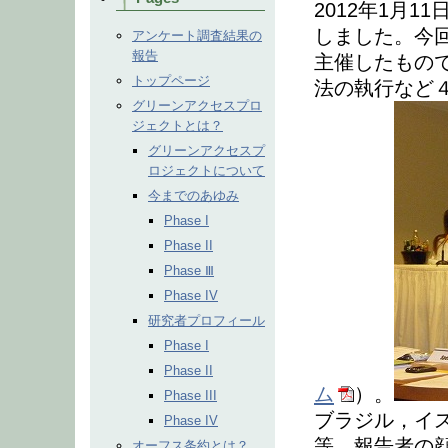
2012年1月
しました。今
アンケート調査結果の
報告
主催したもの
トップページ
法の執行など
グリーンアクセスプロ
ジェクトとは？
グリーンアクセスプ
ロジェクトについて
今までのあゆみ
Phase I
Phase II
Phase Ⅲ
Phase IV
研究者プロフィール
Phase I
Phase II
ム
）。
Phase III
ブラジル，イ
Phase IV
等，報告者の
オーフス条約とは？