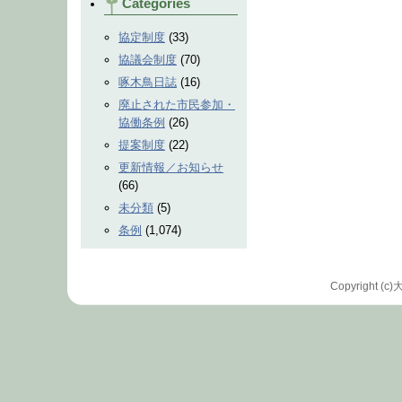
Categories
協定制度
(33)
協議会制度
(70)
啄木鳥日誌
(16)
廃止された市民参加・
協働条例
(26)
提案制度
(22)
更新情報／お知らせ
(66)
未分類
(5)
条例
(1,074)
Copyrigh