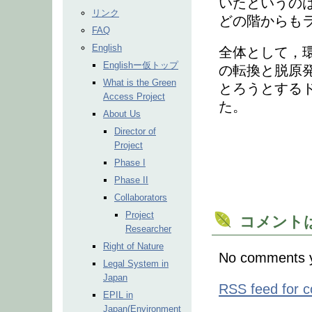
いたというの
リンク
どの階からも
FAQ
English
全体として，
Englishー仮トップ
の転換と脱原
What is the Green
とろうとする
Access Project
た。
About Us
Director of
Project
Phase I
Phase II
Collaborators
Project
コメント
Researcher
Right of Nature
No comments y
Legal System in
Japan
RSS
feed for c
EPIL in
Japan(Environment